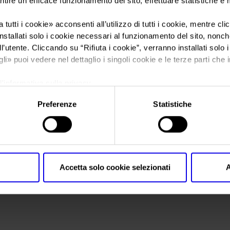
ntire un efficace funzionamento del sito, effettuare statistiche e
 tutti i cookie
» acconsenti all’utilizzo di tutti i cookie, mentre cl
Sei in:
Sport Expo
>
OKsportexpo
nstallati solo i cookie necessari al funzionamento del sito, nonché 
OKsportexpo
l’utente. Cliccando su “
Rifiuta i cookie
”, verranno installati solo 
gli
» puoi vedere nel dettaglio i singoli cookie e le terze parti che i
l'informativa sulla privacy.
Preferenze
Statistiche
Accetta solo cookie selezionati
A