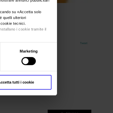
 mostrare annunci pubblicitari
iccando su «
Accetta solo
quelli ulteriori
i cookie tecnici.
nstallano i cookie tramite il
Tweet
Marketing
ccetta tutti i cookie