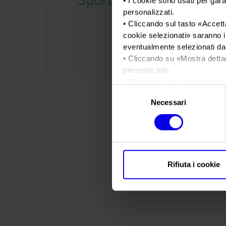
• I cookie sono usati per gara
personalizzati.
• Cliccando sul tasto «
Accetta
cookie selezionati
» saranno i
eventualmente selezionati dal
• Cliccando su «
Mostra detta
presente sito.
•
Clicca qui
per visualizzare 
Selezione
Necessari
del
consenso
Rifiuta i cookie