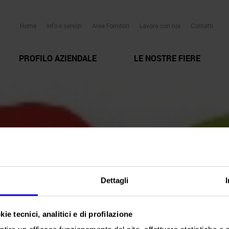
Home
Info e servizi
Area Fornitori
Lavora con noi
Contatti
PROFILO AZIENDALE
LE NOSTRE FIERE
Dettagli
ie tecnici, analitici e di profilazione