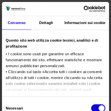
Consenso
Dettagli
Informazioni sui cookie
en
it
Questo sito web utilizza cookie tecnici, analitici e di
PROFILO AZIENDALE
profilazione
Chi siamo
LE NOSTRE FIERE
• I cookie sono usati per garantire un efficace
funzionamento del sito, effettuare statistiche e mostrare
Statuto
Calendario Italia 2026
ORGANIZZA DA NOI
annunci pubblicitari personalizzati.
Consiglio di Amministrazione
Calendario Estero 2026
Organizza una Fiera
• Cliccando sul tasto «
Accetta tutti i cookie
» acconsenti
AREA STAMPA
Collegio Sindacale
all’utilizzo di tutti i cookie, mentre cliccando su «
Accetta
Sport Expo
Calendario Italia 2027 – Primo semestre
Mappa e Servizi in quartiere
Cartella stampa
solo cookie selezionati
» saranno installati solo i cookie
Struttura organizzativa
Home
Calendario Estero 2027 – Primo semestre
Comunicati Stampa
necessari al funzionamento del sito, nonché quelli
Una fiera, la sua città. Perché Verona
Gruppo Veronafiere
Tweet
I nostri prodotti in Italia
ulteriori eventualmente selezionati dall’utente. Cliccando
Galleria fotografica
Info e servizi
Network internazionale
su “
Rifiuta i cookie
”, verranno installati solo i cookie
Selezione
Richiesta accredito stampa
tecnici.
Sport Expo
Necessari
del
Membership