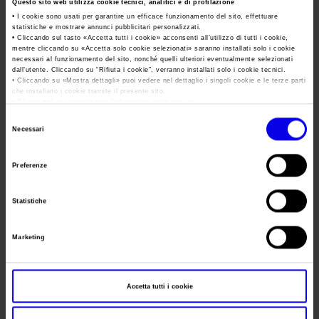
Area Fornitori
Questo sito web utilizza cookie tecnici, analitici e di profilazione
Accredito Stampa Marmomac 2026
Tweet
Numeri della fiera
• I cookie sono usati per garantire un efficace funzionamento del sito, effettuare
statistiche e mostrare annunci pubblicitari personalizzati.
Lavora con noi
Servizi in quartiere per la stampa
• Cliccando sul tasto «
Accetta tutti i cookie
» acconsenti all’utilizzo di tutti i cookie,
Carta dei Valori
mentre cliccando su «
Accetta solo cookie selezionati
» saranno installati solo i cookie
Data
20/10/2014 - 22/10/2014
necessari al funzionamento del sito, nonché quelli ulteriori eventualmente selezionati
Contatti Ufficio Stampa
Parità di genere
dall’utente. Cliccando su “
Rifiuta i cookie
”, verranno installati solo i cookie tecnici.
Contatti
Frequenza
Annual
• Cliccando su «
Mostra dettagli
» puoi vedere nel dettaglio i singoli cookie e le terze parti
Modello di Organizzazione, Gestione e Controllo
che installano i cookie tramite il presente sito.
•
Clicca qui
per visualizzare l'informativa sulla privacy.
Website
https://www.tiseeast.com
Codice Etico
Selezione
E-mail
stonexpo-marmomacc@veronafiere.it
Necessari
Responsabilità Sociale d’Impresa
del
consenso
Responsabilità ambientale
Preferenze
Segreteria
Certificazioni riconosciute
VERONAFIERE MARMOMAC USA
organizzativa
Statistiche
Società trasparente
Indirizzo
Viale del Lavoro 8 Verona (VR)
Compensi Organi Societari
Marketing
Telefono
+39/045/8298111
Bilanci Societari
Fax
+39/045/8298288
Accetta tutti i cookie
Website
https://www.veronafiere.it