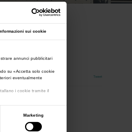
– Las Vegas – USA 2015
Marmomacc
Informazioni sui cookie
gas - USA
ostrare annunci pubblicitari
ando su «
Accetta solo cookie
Tweet
lteriori eventualmente
tallano i cookie tramite il
Marketing
.it