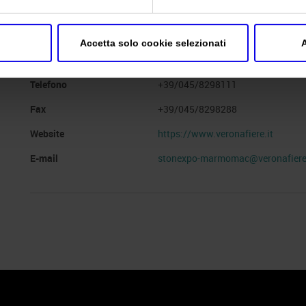
Segreteria organizzativa
VERONAFIERE MARMOMAC USA
Accetta solo cookie selezionati
A
Indirizzo
Viale del Lavoro 8 Verona (VR)
Telefono
+39/045/8298111
Fax
+39/045/8298288
Website
https://www.veronafiere.it
E-mail
stonexpo-marmomac@veronafiere.
 Policy
Profilo aziendale test