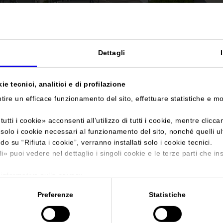
Sei in:
Manifestazione
>
TISE – Stonexpo Marmomacc Americas 
TISE - Stonexpo 
Dettagli
Americas - Las Ve
e tecnici, analitici e di profilazione
tire un efficace funzionamento del sito, effettuare statistiche e m
The largest North American stone industry event
tutti i cookie
» acconsenti all’utilizzo di tutti i cookie, mentre clicc
i solo i cookie necessari al funzionamento del sito, nonché quelli u
ndo su “
Rifiuta i cookie
”, verranno installati solo i cookie tecnici.
li
» puoi vedere nel dettaglio i singoli cookie e le terze parti che ins
Data
21/01/2015 - 23/01/2015
'informativa sulla privacy.
Frequenza
Annual
Preferenze
Statistiche
Website
https://www.tisewest.com
E-mail
stonexpo-marmomacc@veronafiere