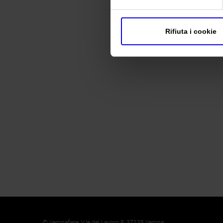
Rifiuta i cookie
Memento
Cookie
© Veronafiere, V.le del Lavoro 8, 37135 Verona