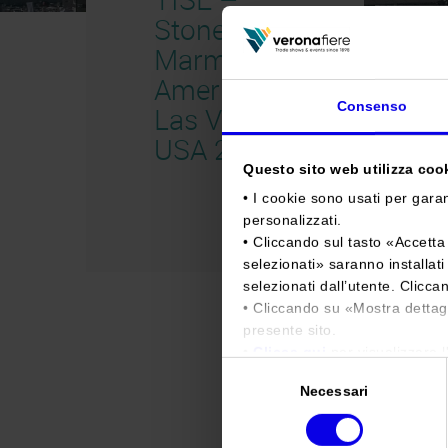
Stonexpo
Marmomacc
Americas –
Consenso
Las Vegas –
USA 2015
Questo sito web utilizza cooki
• I cookie sono usati per garan
personalizzati.
• Cliccando sul tasto «
Accetta 
selezionati
» saranno installat
selezionati dall’utente. Clicca
• Cliccando su «
Mostra dettag
presente sito.
•
Clicca qui
per visualizzare l
Selezione
Necessari
del
consenso