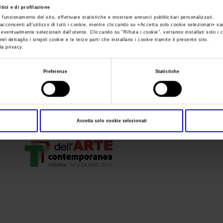
tici e di profilazione
e funzionamento del sito, effettuare statistiche e mostrare annunci pubblicitari personalizzati.
Sei in:
Triennale Italia della creatività
>
OKTriennale
acconsenti all’utilizzo di tutti i cookie, mentre cliccando su «
Accetta solo cookie selezionati
» sa
i eventualmente selezionati dall’utente. Cliccando su “
Rifiuta i cookie
”, verranno installati solo i 
OKTriennale
el dettaglio i singoli cookie e le terze parti che installano i cookie tramite il presente sito.
la privacy.
Preferenze
Statistiche
Accetta solo cookie selezionati