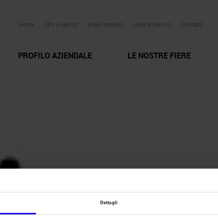
Home
Info e servizi
Area Fornitori
Lavora con noi
Contatti
PROFILO AZIENDALE
LE NOSTRE FIERE
Dettagli