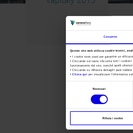
Consenso
Questo sito web utilizza cookie tecnici, anali
• I cookie sono usati per garantire un efficac
• Cliccando sul tasto «
Accetta tutti i cookie
» 
funzionamento del sito, nonché quelli ulterior
• Cliccando su «
Mostra dettagli
» puoi vedere n
•
Clicca qui
per visualizzare l'informativa sul
Selezione
Necessari
del
consenso
Rifiuta i cookie