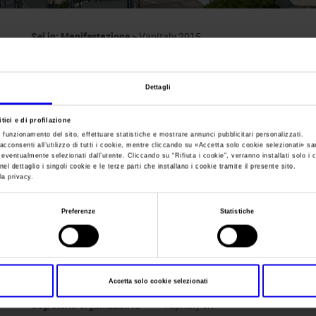
Sei in:
Manifestazione
>
Vapitaly 2015
Vapitaly
Dettagli
Fiera internazionale del vaping
tici e di profilazione
e funzionamento del sito, effettuare statistiche e mostrare annunci pubblicitari personalizzati.
acconsenti all’utilizzo di tutti i cookie, mentre cliccando su «
Accetta solo cookie selezionati
» sa
i eventualmente selezionati dall’utente. Cliccando su “
Rifiuta i cookie
”, verranno installati solo i 
el dettaglio i singoli cookie e le terze parti che installano i cookie tramite il presente sito.
la privacy.
Data
21/11/2015 - 22/11/2015
Frequenza
Annual
Preferenze
Statistiche
Website
https://www.vapitaly.com
E-mail
info@vapitaly.com
Accetta solo cookie selezionati
Segreteria organizzativa
Vapitaly srl