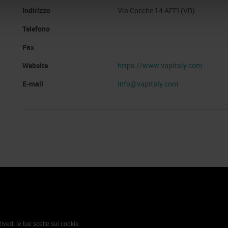
Indirizzo
Via Cocche 14 AFFI (VR)
Telefono
Fax
Website
https://www.vapitaly.com
E-mail
info@vapitaly.com
 Policy
Profilo aziendale test
L’azienda
Da definire
ivedi le tue scelte sui cookie