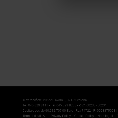
Memento
Cookie
© Veronafiere, V.le del Lavoro 8, 37135 Verona
Tel. 045 829 8111 - Fax 045 829 8288 - P.IVA 00233750231
Capitale sociale 90.912.707,00 Euro - Rea 74722 - RI 00233750231
Termini di utilizzo
Privacy Policy
Cookie Policy
Note legali
R