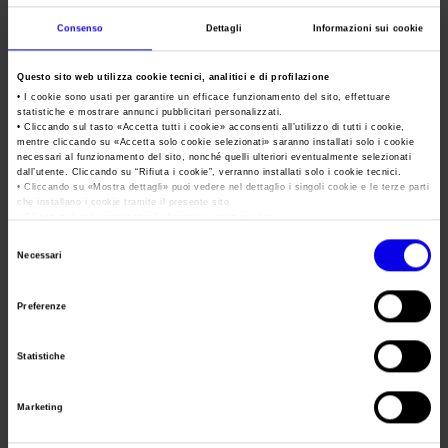
Area Fornitori
Accredito Stampa Marmomac 2026
Numeri della fiera
Vapitaly
Consenso
Dettagli
Informazioni sui cookie
Lavora con noi
Servizi in quartiere per la stampa
Carta dei Valori
Fiera internazionale del vaping
Questo sito web utilizza cookie tecnici, analitici e di profilazione
Contatti Ufficio Stampa
Parità di genere
• I cookie sono usati per garantire un efficace funzionamento del sito, effettuare
Contatti
Tweet
statistiche e mostrare annunci pubblicitari personalizzati.
Modello di Organizzazione, Gestione e Controllo
• Cliccando sul tasto «
Accetta tutti i cookie
» acconsenti all’utilizzo di tutti i cookie,
mentre cliccando su «
Accetta solo cookie selezionati
» saranno installati solo i cookie
Codice Etico
necessari al funzionamento del sito, nonché quelli ulteriori eventualmente selezionati
Data
19/05/2018 - 21/05/2018
dall’utente. Cliccando su “
Rifiuta i cookie
”, verranno installati solo i cookie tecnici.
• Cliccando su «
Mostra dettagli
» puoi vedere nel dettaglio i singoli cookie e le terze parti
Responsabilità Sociale d’Impresa
Frequenza
Annual
che installano i cookie tramite il presente sito.
Responsabilità ambientale
•
Clicca qui
per visualizzare l'informativa sulla privacy.
Website
https://www.vapitaly.com
Selezione
Certificazioni riconosciute
Necessari
del
E-mail
info@vapitaly.com
consenso
Società trasparente
Preferenze
Compensi Organi Societari
Segreteria
Vapitaly srl
Statistiche
Bilanci Societari
organizzativa
Indirizzo
Via Cocche 14 AFFI (VR)
Marketing
Telefono