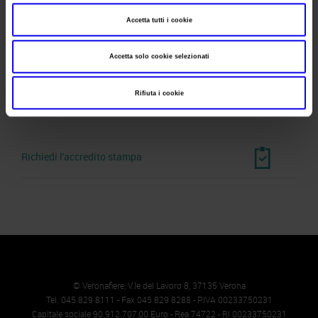
Fax
Accetta tutti i cookie
Website
https://www.vapitaly.com
Accetta solo cookie selezionati
E-mail
info@vapitaly.com
Rifiuta i cookie
Richiedi l'accredito stampa
© Veronafiere, V.le del Lavoro 8, 37135 Verona
Tel. 045 829 8111 - Fax 045 829 8288 - P.IVA 00233750231
Capitale sociale 90.912.707,00 Euro - Rea 74722 - RI 00233750231