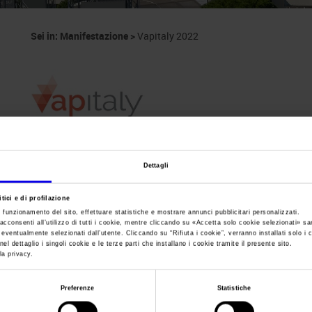
Sei in:
Manifestazione
>
Vapitaly 2022
Dettagli
Vapitaly
tici e di profilazione
Il punto di incontro per produttori, distributori, rive
e funzionamento del sito, effettuare statistiche e mostrare annunci pubblicitari personalizzati.
acconsenti all’utilizzo di tutti i cookie, mentre cliccando su «
Accetta solo cookie selezionati
» sa
i eventualmente selezionati dall’utente. Cliccando su “
Rifiuta i cookie
”, verranno installati solo i 
el dettaglio i singoli cookie e le terze parti che installano i cookie tramite il presente sito.
la privacy.
Data
14/05/2022 - 16/05/2022
Preferenze
Statistiche
Frequenza
Annual