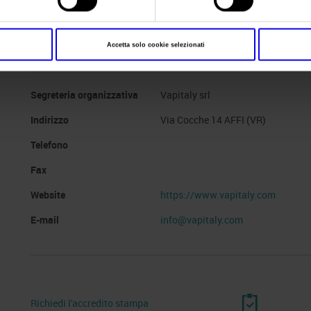
Website
https://www.vapitaly.com
Accetta solo cookie selezionati
E-mail
info@vapitaly.com
Segreteria organizzativa
Vapitaly srl
Indirizzo
Via Cocche 14 AFFI (VR)
Telefono
Fax
Website
https://www.vapitaly.com
E-mail
info@vapitaly.com
Richiedi l'accredito stampa