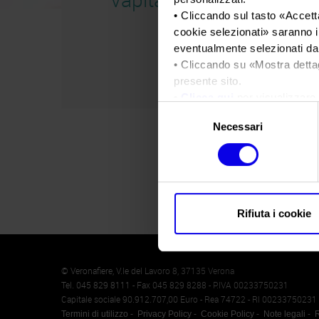
• Cliccando sul tasto «
Accetta
cookie selezionati
» saranno i
eventualmente selezionati dal
• Cliccando su «
Mostra detta
presente sito.
•
Clicca qui
per visualizzare 
Selezione
Necessari
del
consenso
Rifiuta i cookie
Memento
Cookie
© Veronafiere, V.le del Lavoro 8, 37135 Verona
Tel. 045 829 8111 - Fax 045 829 8288 - P.IVA 00233750231
Capitale sociale 90.912.707,00 Euro - Rea 74722 - RI 00233750231
Termini di utilizzo
Privacy Policy
Cookie Policy
Note legali
R