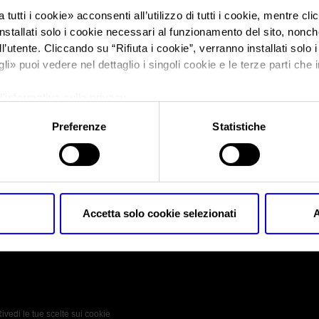
 tutti i cookie
» acconsenti all’utilizzo di tutti i cookie, mentre cl
nstallati solo i cookie necessari al funzionamento del sito, nonché 
Sei in:
Vapitaly 2017
>
vapitaly-2017
l’utente. Cliccando su “
Rifiuta i cookie
”, verranno installati solo 
vapitaly-2017
gli
» puoi vedere nel dettaglio i singoli cookie e le terze parti che i
l'informativa sulla privacy.
Preferenze
Statistiche
vapitaly-2017
Accetta solo cookie selezionati
A
 Policy
Profilo aziendale test
L’azienda
Da definire
ivedi le tue scelte sui cookie