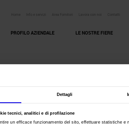
Home
Info e servizi
Area Fornitori
Lavora con noi
Contatti
PROFILO AZIENDALE
LE NOSTRE FIERE
Dettagli
ie tecnici, analitici e di profilazione
ntire un efficace funzionamento del sito, effettuare statistiche e