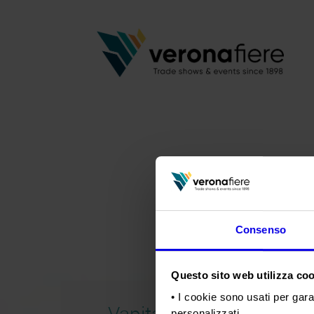
Consenso
Questo sito web utilizza cook
• I cookie sono usati per gara
Vapitaly 2017
personalizzati.