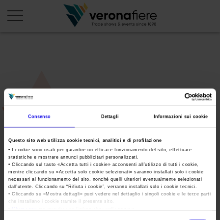
en
it
PROFILO AZIENDALE
Chi siamo
LE NOSTRE FIERE
Consenso
Dettagli
Informazioni sui cookie
Statuto
Calendario Italia 2026
ORGANIZZA DA NOI
Consiglio di Amministrazione
Calendario Estero 2026
Organizza una Fiera
Questo sito web utilizza cookie tecnici, analitici e di profilazione
AREA STAMPA
• I cookie sono usati per garantire un efficace funzionamento del sito, effettuare
Collegio Sindacale
logo_white_vapitaly
Calendario Italia 2027 – Primo semestre
Mappa e Servizi in quartiere
statistiche e mostrare annunci pubblicitari personalizzati.
Cartella stampa
• Cliccando sul tasto «
Accetta tutti i cookie
» acconsenti all’utilizzo di tutti i cookie,
Struttura organizzativa
Home
Calendario Estero 2027 – Primo semestre
mentre cliccando su «
Accetta solo cookie selezionati
» saranno installati solo i cookie
Comunicati Stampa
Una fiera, la sua città. Perché Verona
necessari al funzionamento del sito, nonché quelli ulteriori eventualmente selezionati
Gruppo Veronafiere
Tweet
I nostri prodotti in Italia
dall’utente. Cliccando su “
Rifiuta i cookie
”, verranno installati solo i cookie tecnici.
Galleria fotografica
Info e servizi
• Cliccando su «
Mostra dettagli
» puoi vedere nel dettaglio i singoli cookie e le terze parti
Network internazionale
che installano i cookie tramite il presente sito.
Richiesta accredito stampa
•
Clicca qui
per visualizzare l'informativa sulla privacy.
Membership