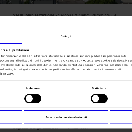
Sei in:
Manifestazione
>
Verona Efficiency Summit 2014
Verona Efficiency
Dettagli
Il primo forum internazionale sull'efficienza energ
tici e di profilazione
e funzionamento del sito, effettuare statistiche e mostrare annunci pubblicitari personalizzati.
acconsenti all’utilizzo di tutti i cookie, mentre cliccando su «
Accetta solo cookie selezionati
» sa
i eventualmente selezionati dall’utente. Cliccando su “
Rifiuta i cookie
”, verranno installati solo i 
el dettaglio i singoli cookie e le terze parti che installano i cookie tramite il presente sito.
la privacy.
Data
03/02/2014 - 05/02/2014
Frequenza
Annual
Preferenze
Statistiche
Website
http://www.medinit.it/oman2014
E-mail
vfi@veronafiere.it ; info@medinit.i
Accetta solo cookie selezionati
Segreteria organizzativa
Medinit srl