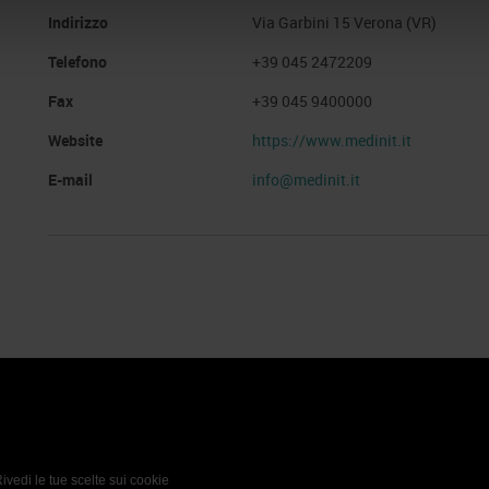
Indirizzo
Via Garbini 15 Verona (VR)
Telefono
+39 045 2472209
Fax
+39 045 9400000
Website
https://www.medinit.it
E-mail
info@medinit.it
 Policy
Profilo aziendale test
L’azienda
Da definire
ivedi le tue scelte sui cookie