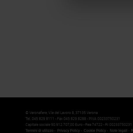
Memento
Cookie
© Veronafiere, V.le del Lavoro 8, 37135 Verona
Tel. 045 829 8111 - Fax 045 829 8288 - P.IVA 00233750231
Capitale sociale 90.912.707,00 Euro - Rea 74722 - RI 00233750231
Termini di utilizzo
Privacy Policy
Cookie Policy
Note legali
R