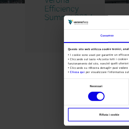
Efficiency
Summit 2014
Consenso
Questo sito web utilizza cookie tecnici, anali
• I cookie sono usati per garantire un efficac
• Cliccando sul tasto «
Accetta tutti i cookie
» 
funzionamento del sito, nonché quelli ulterior
• Cliccando su «
Mostra dettagli
» puoi vedere n
•
Clicca qui
per visualizzare l'informativa sul
Selezione
Necessari
del
consenso
Rifiuta i cookie