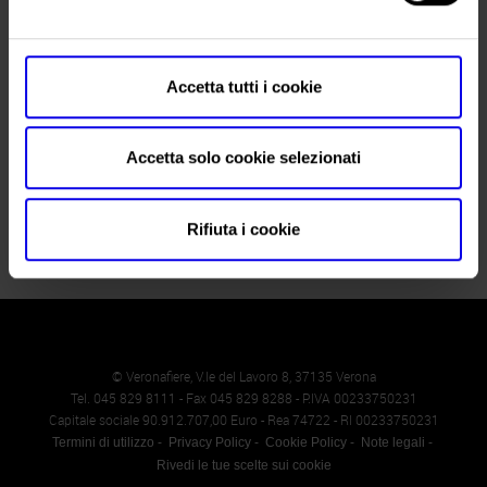
Telefono
Fax
Website
Accetta tutti i cookie
E-mail
veronatattooexpo@libero.it
Accetta solo cookie selezionati
Rifiuta i cookie
© Veronafiere, V.le del Lavoro 8, 37135 Verona
Tel. 045 829 8111 - Fax 045 829 8288 - P.IVA 00233750231
Capitale sociale 90.912.707,00 Euro - Rea 74722 - RI 00233750231
Termini di utilizzo
Privacy Policy
Cookie Policy
Note legali
Rivedi le tue scelte sui cookie