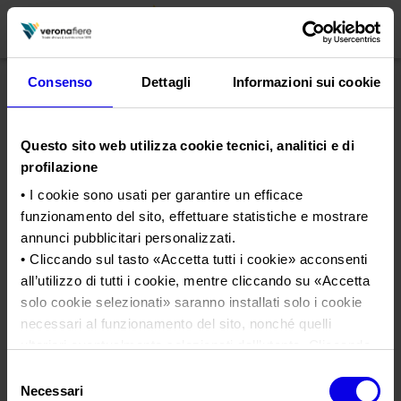
Consenso
Dettagli
Informazioni sui cookie
en
it
Questo sito web utilizza cookie tecnici, analitici e di
PROFILO AZIENDALE
profilazione
Chi siamo
LE NOSTRE FIERE
• I cookie sono usati per garantire un efficace
funzionamento del sito, effettuare statistiche e mostrare
Statuto
Calendario Italia 2026
ORGANIZZA DA NOI
annunci pubblicitari personalizzati.
Consiglio di Amministrazione
Calendario Estero 2026
Organizza una Fiera
• Cliccando sul tasto «
Accetta tutti i cookie
» acconsenti
AREA STAMPA
Collegio Sindacale
all’utilizzo di tutti i cookie, mentre cliccando su «
Accetta
verona-legend-cars-2018
Calendario Italia 2027 – Primo semestre
Mappa e Servizi in quartiere
Cartella stampa
solo cookie selezionati
» saranno installati solo i cookie
Struttura organizzativa
Home
Calendario Estero 2027 – Primo semestre
Comunicati Stampa
necessari al funzionamento del sito, nonché quelli
Una fiera, la sua città. Perché Verona
Gruppo Veronafiere
Tweet
I nostri prodotti in Italia
ulteriori eventualmente selezionati dall’utente. Cliccando
Galleria fotografica
Info e servizi
Network internazionale
su “
Rifiuta i cookie
”, verranno installati solo i cookie
Selezione
Richiesta accredito stampa
tecnici.
verona-legend-cars-2018
Necessari
del
Membership