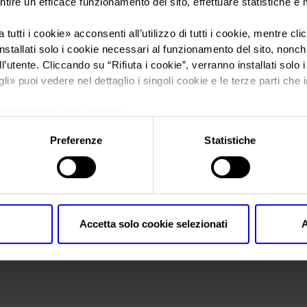
ntire un efficace funzionamento del sito, effettuare statistiche e
 tutti i cookie
» acconsenti all’utilizzo di tutti i cookie, mentre cl
Sei in:
Verona Legend Cars
>
Verona_Legend_Cars_logo2
nstallati solo i cookie necessari al funzionamento del sito, nonché 
Verona_Legend_Ca
l’utente. Cliccando su “
Rifiuta i cookie
”, verranno installati solo 
gli
» puoi vedere nel dettaglio i singoli cookie e le terze parti che i
l'informativa sulla privacy.
Preferenze
Statistiche
Accetta solo cookie selezionati
A