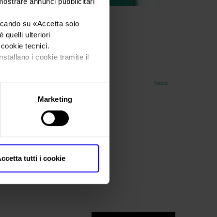
 mostrare annunci pubblicitari
iccando su «
Accetta solo
quelli ulteriori
rs_logo2
i cookie tecnici.
nstallano i cookie tramite il
Tweet
Marketing
ccetta tutti i cookie