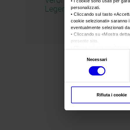
• I cookie sono usati per gara
Legend Cars
personalizzati.
• Cliccando sul tasto «
Accetta
cookie selezionati
» saranno i
eventualmente selezionati dal
• Cliccando su «
Mostra detta
presente sito.
•
Clicca qui
per visualizzare 
Selezione
Necessari
del
consenso
Rifiuta i cookie