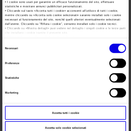
Area Fornitori
Accredito Stampa Marmomac 2026
• I cookie sono usati per garantire un efficace funzionamento del sito, effettuare
statistiche e mostrare annunci pubblicitari personalizzati.
Numeri della fiera
Data
22/05/2026 - 24/05/2026
• Cliccando sul tasto «
Accetta tutti i cookie
» acconsenti all’utilizzo di tutti i cookie,
Lavora con noi
Servizi in quartiere per la stampa
mentre cliccando su «
Accetta solo cookie selezionati
» saranno installati solo i cookie
Carta dei Valori
Frequenza
Annual
necessari al funzionamento del sito, nonché quelli ulteriori eventualmente selezionati
dall’utente. Cliccando su “
Rifiuta i cookie
”, verranno installati solo i cookie tecnici.
Contatti Ufficio Stampa
Parità di genere
• Cliccando su «
Mostra dettagli
» puoi vedere nel dettaglio i singoli cookie e le terze parti
Contatti
Website
https://www.veronamineralshow.com/
che installano i cookie tramite il presente sito.
Modello di Organizzazione, Gestione e Controllo
•
Clicca qui
per visualizzare l'informativa sulla privacy.
Selezione
Codice Etico
Necessari
Segreteria
del
Responsabilità Sociale d’Impresa
organizzativa
consenso
Responsabilità ambientale
Preferenze
Indirizzo
Certificazioni riconosciute
Telefono
Statistiche
Società trasparente
Fax
Marketing
Compensi Organi Societari
Website
Bilanci Societari
E-mail
Accetta tutti i cookie
Accetta solo cookie selezionati