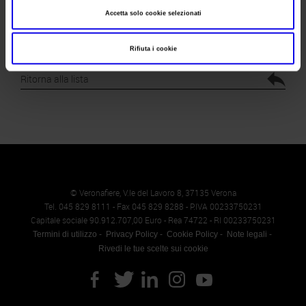
Accetta solo cookie selezionati
Rifiuta i cookie
Ritorna alla lista
© Veronafiere, V.le del Lavoro 8, 37135 Verona
Tel. 045 829 8111 - Fax 045 829 8288 - P.IVA 00233750231
Capitale sociale 90.912.707,00 Euro - Rea 74722 - RI 00233750231
Termini di utilizzo
Privacy Policy
Cookie Policy
Note legali
Rivedi le tue scelte sui cookie