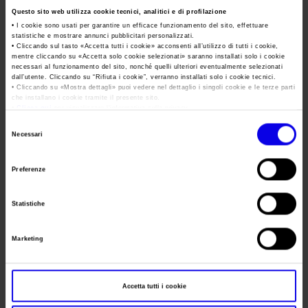
Area Fornitori
Accredito Stampa Marmomac 2026
Questo sito web utilizza cookie tecnici, analitici e di profilazione
Numeri della fiera
Data
21/05/2027 - 23/05/2027
• I cookie sono usati per garantire un efficace funzionamento del sito, effettuare
Lavora con noi
Servizi in quartiere per la stampa
statistiche e mostrare annunci pubblicitari personalizzati.
Carta dei Valori
Frequenza
Annual
• Cliccando sul tasto «
Accetta tutti i cookie
» acconsenti all’utilizzo di tutti i cookie,
mentre cliccando su «
Accetta solo cookie selezionati
» saranno installati solo i cookie
Contatti Ufficio Stampa
Parità di genere
necessari al funzionamento del sito, nonché quelli ulteriori eventualmente selezionati
Contatti
https://
dall’utente. Cliccando su “
Rifiuta i cookie
”, verranno installati solo i cookie tecnici.
Website
Modello di Organizzazione, Gestione e Controllo
https://www.veronamineralshow.com/
• Cliccando su «
Mostra dettagli
» puoi vedere nel dettaglio i singoli cookie e le terze parti
che installano i cookie tramite il presente sito.
Codice Etico
•
Clicca qui
per visualizzare l'informativa sulla privacy.
E-mail
customercare@veronamineralshow.com
Selezione
Responsabilità Sociale d’Impresa
Necessari
del
Responsabilità ambientale
consenso
Segreteria
Preferenze
Certificazioni riconosciute
organizzativa
Indirizzo
Società trasparente
Statistiche
Compensi Organi Societari
Telefono
Marketing
Bilanci Societari
Fax
Website
Accetta tutti i cookie
E-mail