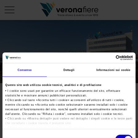
it
PROFILO AZIENDALE
Chi siamo
LE NOSTRE FIERE
Consenso
Dettagli
Informazioni sui cookie
Statuto
Calendario Italia 2026
ORGANIZZA DA NOI
Consiglio di Amministrazione
Questo sito web utilizza cookie tecnici, analitici e di profilazione
Calendario Estero 2026
Organizza una Fiera
AREA STAMPA
• I cookie sono usati per garantire un efficace funzionamento del sito, effettuare
Collegio Sindacale
statistiche e mostrare annunci pubblicitari personalizzati.
Calendario Italia 2027 – Primo semestre
Mappa e Servizi in quartiere
Cartella stampa
• Cliccando sul tasto «
Accetta tutti i cookie
» acconsenti all’utilizzo di tutti i cookie,
Struttura organizzativa
mentre cliccando su «
Accetta solo cookie selezionati
» saranno installati solo i cookie
Home
Calendario Estero 2027 – Primo semestre
necessari al funzionamento del sito, nonché quelli ulteriori eventualmente selezionati
Comunicati Stampa
Una fiera, la sua città. Perché Verona
dall’utente. Cliccando su “
Rifiuta i cookie
”, verranno installati solo i cookie tecnici.
Gruppo Veronafiere
I nostri prodotti in Italia
• Cliccando su «
Mostra dettagli
» puoi vedere nel dettaglio i singoli cookie e le terze parti
Galleria fotografica
Info e servizi
che installano i cookie tramite il presente sito.
Network internazionale
•
Clicca qui
per visualizzare l'informativa sulla privacy.
Richiesta accredito stampa
Membership
Selezione