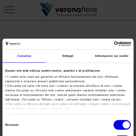
en
it
PROFILO AZIENDALE
Consenso
Dettagli
Informazioni sui cookie
Chi siamo
LE NOSTRE FIERE
Questo sito web utilizza cookie tecnici, analitici e di profilazione
Statuto
Calendario Italia 2026
ORGANIZZA DA NOI
• I cookie sono usati per garantire un efficace funzionamento del sito, effettuare
statistiche e mostrare annunci pubblicitari personalizzati.
Consiglio di Amministrazione
Calendario Estero 2026
• Cliccando sul tasto «
Accetta tutti i cookie
» acconsenti all’utilizzo di tutti i cookie,
Organizza una Fiera
AREA STAMPA
mentre cliccando su «
Accetta solo cookie selezionati
» saranno installati solo i cookie
Collegio Sindacale
VeronaMineral
Calendario Italia 2027 – Primo semestre
necessari al funzionamento del sito, nonché quelli ulteriori eventualmente selezionati
Mappa e Servizi in quartiere
Cartella stampa
dall’utente. Cliccando su “
Rifiuta i cookie
”, verranno installati solo i cookie tecnici.
Struttura organizzativa
Home
• Cliccando su «
Mostra dettagli
» puoi vedere nel dettaglio i singoli cookie e le terze parti
Calendario Estero 2027 – Primo semestre
Comunicati Stampa
che installano i cookie tramite il presente sito.
Una fiera, la sua città. Perché Verona
Gruppo Veronafiere
•
Clicca qui
per visualizzare l'informativa sulla privacy.
Tweet
I nostri prodotti in Italia
Galleria fotografica
Info e servizi
Selezione
Network internazionale
Necessari
del
Richiesta accredito stampa
VeronaMineral
Membership
consenso