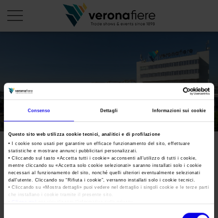
it
PROFILO AZIENDALE
Chi siamo
LE NOSTRE FIERE
Consenso
Dettagli
Informazioni sui cookie
Statuto
Calendario Italia 2026
ORGANIZZA DA NOI
Consiglio di Amministrazione
Questo sito web utilizza cookie tecnici, analitici e di profilazione
Calendario Estero 2026
Organizza una Fiera
AREA STAMPA
• I cookie sono usati per garantire un efficace funzionamento del sito, effettuare
Collegio Sindacale
statistiche e mostrare annunci pubblicitari personalizzati.
Calendario Italia 2027 – Primo semestre
Mappa e Servizi in quartiere
Cartella stampa
• Cliccando sul tasto «
Accetta tutti i cookie
» acconsenti all’utilizzo di tutti i cookie,
Struttura organizzativa
mentre cliccando su «
Accetta solo cookie selezionati
» saranno installati solo i cookie
Home
Calendario Estero 2027 – Primo semestre
necessari al funzionamento del sito, nonché quelli ulteriori eventualmente selezionati
Comunicati Stampa
Una fiera, la sua città. Perché Verona
dall’utente. Cliccando su “
Rifiuta i cookie
”, verranno installati solo i cookie tecnici.
Gruppo Veronafiere
I nostri prodotti in Italia
• Cliccando su «
Mostra dettagli
» puoi vedere nel dettaglio i singoli cookie e le terze parti
Galleria fotografica
Info e servizi
che installano i cookie tramite il presente sito.
Network internazionale
•
Clicca qui
per visualizzare l'informativa sulla privacy.
Richiesta accredito stampa
Membership
Selezione