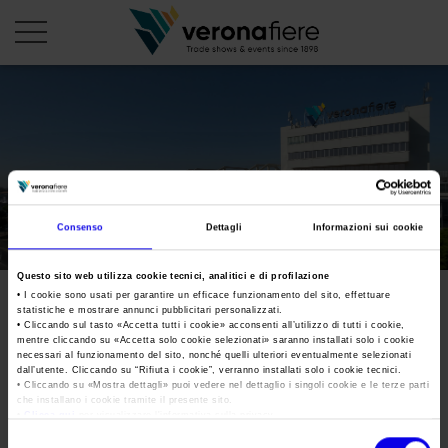
it
PROFILO AZIENDALE
Chi siamo
LE NOSTRE FIERE
Consenso
Dettagli
Informazioni sui cookie
Statuto
Calendario Italia 2026
ORGANIZZA DA NOI
Consiglio di Amministrazione
Questo sito web utilizza cookie tecnici, analitici e di profilazione
Calendario Estero 2026
Organizza una Fiera
AREA STAMPA
• I cookie sono usati per garantire un efficace funzionamento del sito, effettuare
Collegio Sindacale
statistiche e mostrare annunci pubblicitari personalizzati.
Calendario Italia 2027 – Primo semestre
Mappa e Servizi in quartiere
Cartella stampa
• Cliccando sul tasto «
Accetta tutti i cookie
» acconsenti all’utilizzo di tutti i cookie,
Struttura organizzativa
mentre cliccando su «
Accetta solo cookie selezionati
» saranno installati solo i cookie
Home
Calendario Estero 2027 – Primo semestre
necessari al funzionamento del sito, nonché quelli ulteriori eventualmente selezionati
Comunicati Stampa
Una fiera, la sua città. Perché Verona
dall’utente. Cliccando su “
Rifiuta i cookie
”, verranno installati solo i cookie tecnici.
Gruppo Veronafiere
I nostri prodotti in Italia
• Cliccando su «
Mostra dettagli
» puoi vedere nel dettaglio i singoli cookie e le terze parti
Galleria fotografica
Info e servizi
che installano i cookie tramite il presente sito.
Network internazionale
•
Clicca qui
per visualizzare l'informativa sulla privacy.
Richiesta accredito stampa
Membership
Selezione