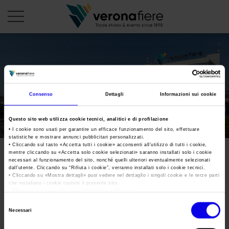
en
it
PROFILO AZIENDALE
Consenso
Dettagli
Informazioni sui cookie
Chi siamo
LE NOSTRE FIERE
Questo sito web utilizza cookie tecnici, analitici e di profilazione
Statuto
Calendario Italia 2026
ORGANIZZA DA NOI
• I cookie sono usati per garantire un efficace funzionamento del sito, effettuare
statistiche e mostrare annunci pubblicitari personalizzati.
Consiglio di Amministrazione
Calendario Estero 2026
• Cliccando sul tasto «
Accetta tutti i cookie
» acconsenti all’utilizzo di tutti i cookie,
Organizza una Fiera
AREA STAMPA
mentre cliccando su «
Accetta solo cookie selezionati
» saranno installati solo i cookie
Collegio Sindacale
vinitaly-solagrifood-
Calendario Italia 2027 – Primo semestre
necessari al funzionamento del sito, nonché quelli ulteriori eventualmente selezionati
Mappa e Servizi in quartiere
Cartella stampa
dall’utente. Cliccando su “
Rifiuta i cookie
”, verranno installati solo i cookie tecnici.
Struttura organizzativa
enolitech-2018
Home
• Cliccando su «
Mostra dettagli
» puoi vedere nel dettaglio i singoli cookie e le terze parti
Calendario Estero 2027 – Primo semestre
Comunicati Stampa
che installano i cookie tramite il presente sito.
Una fiera, la sua città. Perché Verona
Gruppo Veronafiere
•
Clicca qui
per visualizzare l'informativa sulla privacy.
I nostri prodotti in Italia
Galleria fotografica
Info e servizi
Selezione
Network internazionale
Tweet
Necessari
del
Richiesta accredito stampa
Membership
consenso