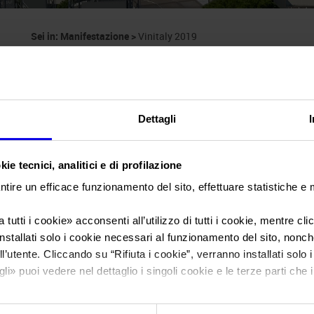
Sei in:
Manifestazione
>
Vinitaly 2019
Dettagli
ie tecnici, analitici e di profilazione
Vinitaly
ntire un efficace funzionamento del sito, effettuare statistiche e
Salone internazionale del vino e dei distillati
 tutti i cookie
» acconsenti all’utilizzo di tutti i cookie, mentre cl
nstallati solo i cookie necessari al funzionamento del sito, nonché 
l’utente. Cliccando su “
Rifiuta i cookie
”, verranno installati solo 
gli
» puoi vedere nel dettaglio i singoli cookie e le terze parti che i
Data
07/04/2019 - 10/04/2019
l'informativa sulla privacy.
Frequenza
Annual