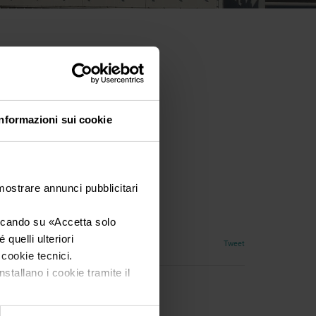
Informazioni sui cookie
 mostrare annunci pubblicitari
iccando su «
Accetta solo
quelli ulteriori
Tweet
i cookie tecnici.
nstallano i cookie tramite il