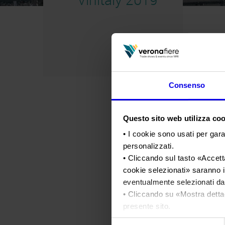
Consenso
Questo sito web utilizza cook
• I cookie sono usati per gara
personalizzati.
• Cliccando sul tasto «
Accetta
cookie selezionati
» saranno i
eventualmente selezionati dal
• Cliccando su «
Mostra detta
presente sito.
•
Clicca qui
per visualizzare 
Selezione