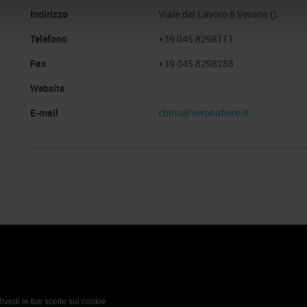
Indirizzo
Viale del Lavoro 8 Verona ()
Telefono
+39 045 8298111
Fax
+39 045 8298288
Website
E-mail
china@veronafiere.it
 Policy
Profilo aziendale test
L’azienda
Da definire
ivedi le tue scelte sui cookie