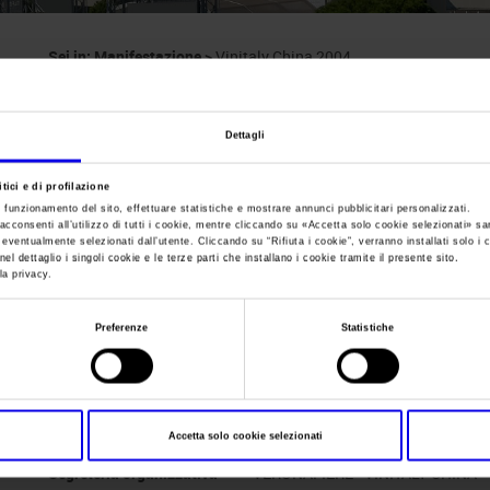
Sei in:
Manifestazione
>
Vinitaly China 2004
Vinitaly China
Dettagli
Salone del vino, olio e prodotto tipico italiano
tici e di profilazione
e funzionamento del sito, effettuare statistiche e mostrare annunci pubblicitari personalizzati.
acconsenti all’utilizzo di tutti i cookie, mentre cliccando su «
Accetta solo cookie selezionati
» sa
i eventualmente selezionati dall’utente. Cliccando su “
Rifiuta i cookie
”, verranno installati solo i 
el dettaglio i singoli cookie e le terze parti che installano i cookie tramite il presente sito.
la privacy.
Data
24/11/2004 - 26/11/2004
Frequenza
Annual
Preferenze
Statistiche
Website
https://
E-mail
vinitalychina@veronafiere.it
Accetta solo cookie selezionati
Segreteria organizzativa
VERONAFIERE - VINITALY CHINA