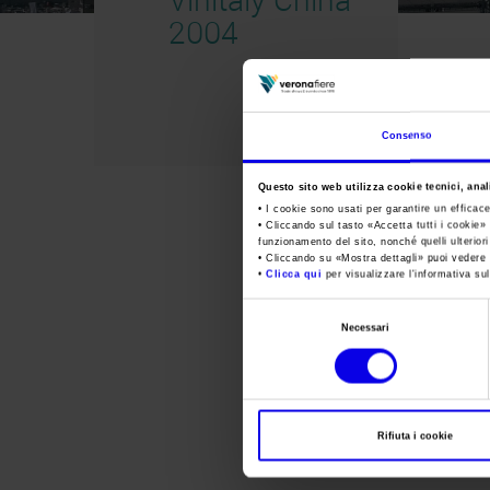
2004
Consenso
Questo sito web utilizza cookie tecnici, anali
• I cookie sono usati per garantire un efficac
• Cliccando sul tasto «
Accetta tutti i cookie
» 
funzionamento del sito, nonché quelli ulterior
• Cliccando su «
Mostra dettagli
» puoi vedere n
•
Clicca qui
per visualizzare l'informativa sul
Selezione
Necessari
del
consenso
Rifiuta i cookie