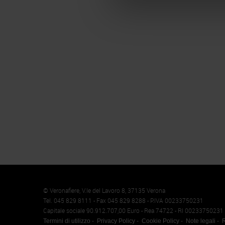
Memento
Cookie
© Veronafiere, V.le del Lavoro 8, 37135 Verona
Tel. 045 829 8111 - Fax 045 829 8288 - P.IVA 00233750231
Capitale sociale 90.912.707,00 Euro - Rea 74722 - RI 00233750231
Termini di utilizzo
Privacy Policy
Cookie Policy
Note legali
R