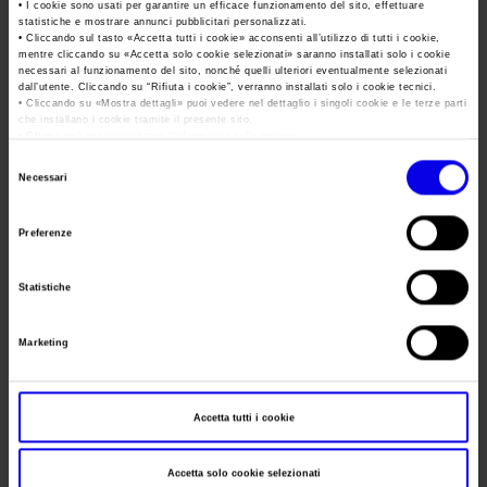
Area Fornitori
Accredito Stampa Marmomac 2026
• I cookie sono usati per garantire un efficace funzionamento del sito, effettuare
statistiche e mostrare annunci pubblicitari personalizzati.
Numeri della fiera
Frequenza
Annual
• Cliccando sul tasto «
Accetta tutti i cookie
» acconsenti all’utilizzo di tutti i cookie,
Lavora con noi
mentre cliccando su «
Accetta solo cookie selezionati
» saranno installati solo i cookie
Servizi in quartiere per la stampa
Carta dei Valori
Website
https://www.vinitaly.com/
necessari al funzionamento del sito, nonché quelli ulteriori eventualmente selezionati
dall’utente. Cliccando su “
Rifiuta i cookie
”, verranno installati solo i cookie tecnici.
Contatti Ufficio Stampa
Parità di genere
• Cliccando su «
Mostra dettagli
» puoi vedere nel dettaglio i singoli cookie e le terze parti
Contatti
E-mail
china@veronafiere.it
che installano i cookie tramite il presente sito.
Modello di Organizzazione, Gestione e Controllo
•
Clicca qui
per visualizzare l'informativa sulla privacy.
Selezione
Codice Etico
Necessari
Segreteria
del
Responsabilità Sociale d’Impresa
organizzativa
consenso
Preferenze
Responsabilità ambientale
Indirizzo
Certificazioni riconosciute
Telefono
Statistiche
Società trasparente
Fax
Marketing
Compensi Organi Societari
Website
Bilanci Societari
E-mail
Accetta tutti i cookie
Accetta solo cookie selezionati