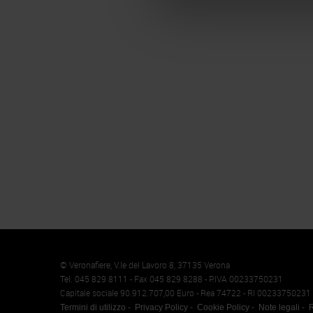
Memento
Cookie
© Veronafiere, V.le del Lavoro 8, 37135 Verona
Tel. 045 829 8111 - Fax 045 829 8288 - P.IVA 00233750231
Capitale sociale 90.912.707,00 Euro - Rea 74722 - RI 00233750231
Termini di utilizzo
Privacy Policy
Cookie Policy
Note legali
R