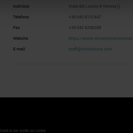
Indirizzo
Viale del Lavoro 8 Verona ()
Telefono
+39 045 8101447
Fax
+39 045 8298288
Website
https://www.vinitalyinternationa
E-mail
staff@vinitalytour.com
 Policy
Profilo aziendale test
L’azienda
Da definire
ivedi le tue scelte sui cookie