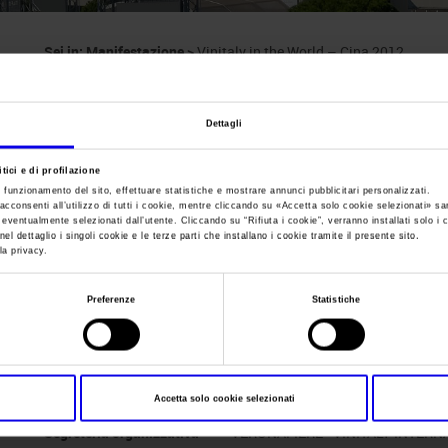
Sei in:
Manifestazione
>
Vinitaly in the World – Cina 2012
Vinitaly in the Worl
Dettagli
Honk Kong
tici e di profilazione
e funzionamento del sito, effettuare statistiche e mostrare annunci pubblicitari personalizzati.
acconsenti all’utilizzo di tutti i cookie, mentre cliccando su «
Accetta solo cookie selezionati
» sa
i eventualmente selezionati dall’utente. Cliccando su “
Rifiuta i cookie
”, verranno installati solo i 
el dettaglio i singoli cookie e le terze parti che installano i cookie tramite il presente sito.
la privacy.
Data
08/11/2012 - 10/11/2012
Frequenza
Annual
Preferenze
Statistiche
Website
https://www.vinitalytour.com
E-mail
info@vinitalytour.com
Accetta solo cookie selezionati
Segreteria organizzativa
VERONAFIERE - VINITALY INTER