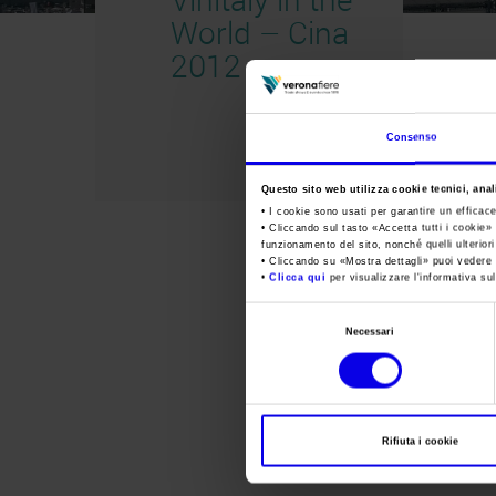
World – Cina
2012
Consenso
Questo sito web utilizza cookie tecnici, anali
• I cookie sono usati per garantire un efficac
• Cliccando sul tasto «
Accetta tutti i cookie
» 
funzionamento del sito, nonché quelli ulterior
• Cliccando su «
Mostra dettagli
» puoi vedere n
•
Clicca qui
per visualizzare l'informativa sul
Selezione
Necessari
del
consenso
Rifiuta i cookie