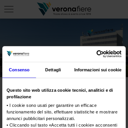
en
it
PROFILO AZIENDALE
Chi siamo
LE NOSTRE FIERE
Consenso
Dettagli
Informazioni sui cookie
Statuto
Calendario Italia 2026
ORGANIZZA DA NOI
Consiglio di Amministrazione
Calendario Estero 2026
Organizza una Fiera
AREA STAMPA
Collegio Sindacale
Vinitaly India Road Show
Questo sito web utilizza cookie tecnici, analitici e di
Calendario Italia 2027 – Primo semestre
Mappa e Servizi in quartiere
Cartella stampa
profilazione
Struttura organizzativa
Home
Calendario Estero 2027 – Primo semestre
Comunicati Stampa
Una fiera, la sua città. Perché Verona
• I cookie sono usati per garantire un efficace
Gruppo Veronafiere
Tweet
I nostri prodotti in Italia
funzionamento del sito, effettuare statistiche e mostrare
Galleria fotografica
Info e servizi
Network internazionale
annunci pubblicitari personalizzati.
Richiesta accredito stampa
• Cliccando sul tasto «
Accetta tutti i cookie
» acconsenti
Membership
Data
07/03/2025 - 08/03/2025