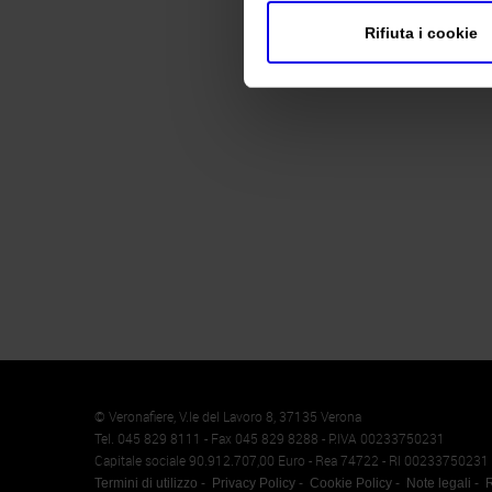
Rifiuta i cookie
Memento
Cookie
© Veronafiere, V.le del Lavoro 8, 37135 Verona
Tel. 045 829 8111 - Fax 045 829 8288 - P.IVA 00233750231
Capitale sociale 90.912.707,00 Euro - Rea 74722 - RI 00233750231
Termini di utilizzo
Privacy Policy
Cookie Policy
Note legali
R