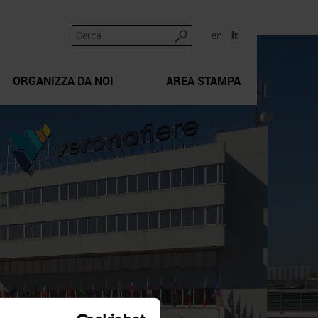
en
it
ORGANIZZA DA NOI
AREA STAMPA