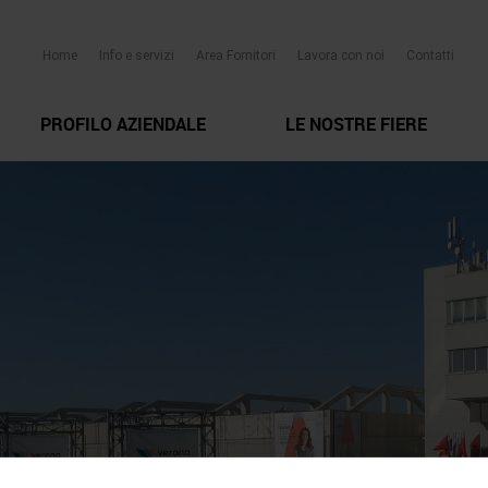
Home
Info e servizi
Area Fornitori
Lavora con noi
Contatti
PROFILO AZIENDALE
LE NOSTRE FIERE