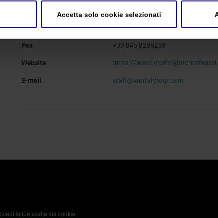
Indirizzo
Viale del Lavoro 8 Verona ()
Accetta solo cookie selezionati
A
Telefono
+39 045 8101447
Fax
+39 045 8298288
Website
https://www.vinitalyinternationa
E-mail
staff@vinitalytour.com
 Policy
Profilo aziendale test
L’azienda
Da definire
ivedi le tue scelte sui cookie