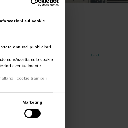
Informazioni sui cookie
al Cina
ostrare annunci pubblicitari
Tweet
ando su «
Accetta solo cookie
lteriori eventualmente
tallano i cookie tramite il
l.com
Marketing
NATIONAL