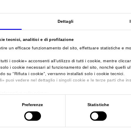
Sei in:
Manifestazione
>
Vinitaly International Cina 2018
Dettagli
Vinitaly Internation
e tecnici, analitici e di profilazione
Chengdu - Shangri La Hotel
tire un efficace funzionamento del sito, effettuare statistiche e m
tutti i cookie
» acconsenti all’utilizzo di tutti i cookie, mentre clicc
i solo i cookie necessari al funzionamento del sito, nonché quelli u
ndo su “
Rifiuta i cookie
”, verranno installati solo i cookie tecnici.
Data
18/03/2018 - 21/03/2018
li
» puoi vedere nel dettaglio i singoli cookie e le terze parti che ins
Frequenza
Annual
'informativa sulla privacy.
Website
https://www.vinitalyinternationa
Preferenze
Statistiche
E-mail
china@vinitalytour.com
Segreteria organizzativa
VERONAFIERE - VINITALY INTER