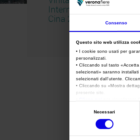
International
Cina 2018
Consenso
Questo sito web utilizza cooki
• I cookie sono usati per garan
personalizzati.
• Cliccando sul tasto «
Accetta 
selezionati
» saranno installat
selezionati dall’utente. Clicca
• Cliccando su «
Mostra dettag
presente sito.
•
Clicca qui
per visualizzare l
Selezione
Necessari
del
consenso