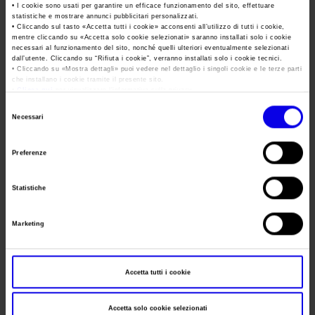
Area Fornitori
Accredito Stampa Marmomac 2026
• I cookie sono usati per garantire un efficace funzionamento del sito, effettuare
Numeri della fiera
statistiche e mostrare annunci pubblicitari personalizzati.
• Cliccando sul tasto «
Accetta tutti i cookie
» acconsenti all’utilizzo di tutti i cookie,
Data
10/11/2016 - 12/11/2016
Lavora con noi
Servizi in quartiere per la stampa
mentre cliccando su «
Accetta solo cookie selezionati
» saranno installati solo i cookie
Carta dei Valori
necessari al funzionamento del sito, nonché quelli ulteriori eventualmente selezionati
Frequenza
Annual
dall’utente. Cliccando su “
Rifiuta i cookie
”, verranno installati solo i cookie tecnici.
Contatti Ufficio Stampa
Parità di genere
• Cliccando su «
Mostra dettagli
» puoi vedere nel dettaglio i singoli cookie e le terze parti
Contatti
che installano i cookie tramite il presente sito.
Website
https://www.vinitalyinternational.com
Modello di Organizzazione, Gestione e Controllo
•
Clicca qui
per visualizzare l'informativa sulla privacy.
E-mail
staff@vinitalytour.com
Selezione
Codice Etico
Necessari
del
Responsabilità Sociale d’Impresa
consenso
Responsabilità ambientale
Preferenze
Segreteria
VERONAFIERE - VINITALY INTERNATIONAL
organizzativa
Certificazioni riconosciute
Statistiche
Indirizzo
Viale del Lavoro 8 Verona ()
Società trasparente
Telefono
+39 045 8101447
Marketing
Compensi Organi Societari
Fax
+39 045 8298288
Bilanci Societari
Website
https://www.vinitalyinternational.com
Accetta tutti i cookie
E-mail
staff@vinitalytour.com
Accetta solo cookie selezionati