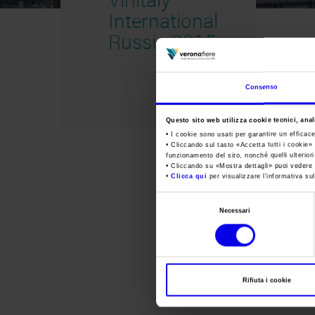
International
Russia 2015
Consenso
Questo sito web utilizza cookie tecnici, anali
• I cookie sono usati per garantire un efficac
• Cliccando sul tasto «
Accetta tutti i cookie
» 
funzionamento del sito, nonché quelli ulterior
• Cliccando su «
Mostra dettagli
» puoi vedere n
•
Clicca qui
per visualizzare l'informativa sul
Selezione
Necessari
del
consenso
Rifiuta i cookie