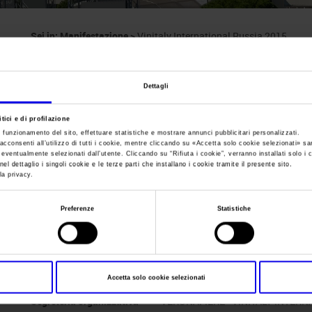
Sei in:
Manifestazione
>
Vinitaly International Russia 2015
Vinitaly Internatio
Dettagli
Salone della metalmeccanica, dell'energia e dell
tici e di profilazione
e funzionamento del sito, effettuare statistiche e mostrare annunci pubblicitari personalizzati.
acconsenti all’utilizzo di tutti i cookie, mentre cliccando su «
Accetta solo cookie selezionati
» sa
i eventualmente selezionati dall’utente. Cliccando su “
Rifiuta i cookie
”, verranno installati solo i 
el dettaglio i singoli cookie e le terze parti che installano i cookie tramite il presente sito.
la privacy.
Data
28/07/2015 - 31/07/2015
Frequenza
Annual
Preferenze
Statistiche
Website
https://www.mecshow.com.br
E-mail
info@mecshow.com.br
Accetta solo cookie selezionati
Segreteria organizzativa
VERONAFIERE - VINITALY INTER