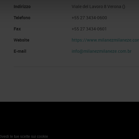
Indirizzo
Viale del Lavoro 8 Verona ()
Telefono
+55 27 3434-0600
Fax
+55 27 3434-0601
Website
https://www.milanezmilaneze.co
E-mail
info@milanezmilaneze.com.br
 Policy
Profilo aziendale test
L’azienda
Da definire
ivedi le tue scelte sui cookie