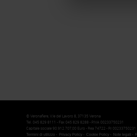
Memento
Cookie
© Veronafiere, V.le del Lavoro 8, 37135 Verona
Tel. 045 829 8111 - Fax 045 829 8288 - P.IVA 00233750231
Capitale sociale 90.912.707,00 Euro - Rea 74722 - RI 00233750231
Termini di utilizzo
Privacy Policy
Cookie Policy
Note legali
R