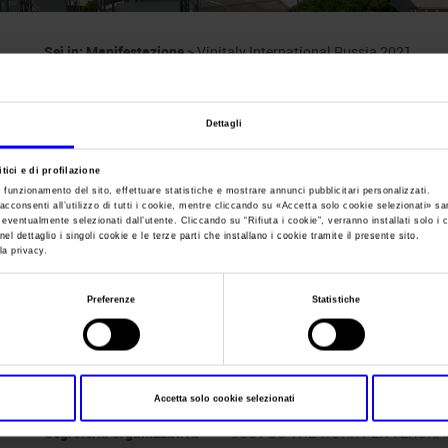
Sei in:
Manifestazione
>
Vinitaly International Russia 2021
Vinitaly Internatio
Dettagli
Mosca
tici e di profilazione
e funzionamento del sito, effettuare statistiche e mostrare annunci pubblicitari personalizzati.
acconsenti all’utilizzo di tutti i cookie, mentre cliccando su «
Accetta solo cookie selezionati
» sa
i eventualmente selezionati dall’utente. Cliccando su “
Rifiuta i cookie
”, verranno installati solo i 
el dettaglio i singoli cookie e le terze parti che installano i cookie tramite il presente sito.
la privacy.
Data
23/03/2021 - 23/03/2021
Frequenza
Annual
Preferenze
Statistiche
Website
https://www.vinitalyinternationa
E-mail
russia@justdothework.it
Accetta solo cookie selezionati
Segreteria organizzativa
JUST DO THE WORK PER VERONA