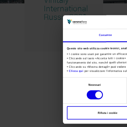
International
Russia 2021
Consenso
Questo sito web utilizza cookie tecnici, anali
• I cookie sono usati per garantire un efficac
• Cliccando sul tasto «
Accetta tutti i cookie
» 
funzionamento del sito, nonché quelli ulterior
• Cliccando su «
Mostra dettagli
» puoi vedere n
•
Clicca qui
per visualizzare l'informativa sul
Selezione
Necessari
del
consenso
Rifiuta i cookie