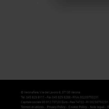
Memento
Cookie
© Veronafiere, V.le del Lavoro 8, 37135 Verona
Tel. 045 829 8111 - Fax 045 829 8288 - P.IVA 00233750231
Capitale sociale 90.912.707,00 Euro - Rea 74722 - RI 00233750231
Termini di utilizzo
Privacy Policy
Cookie Policy
Note legali
R