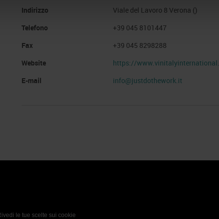
Indirizzo
Viale del Lavoro 8 Verona ()
Telefono
+39 045 8101447
Fax
+39 045 8298288
Website
https://www.vinitalyinternationa
E-mail
info@justdothework.it
 Policy
Profilo aziendale test
L’azienda
Da definire
ivedi le tue scelte sui cookie