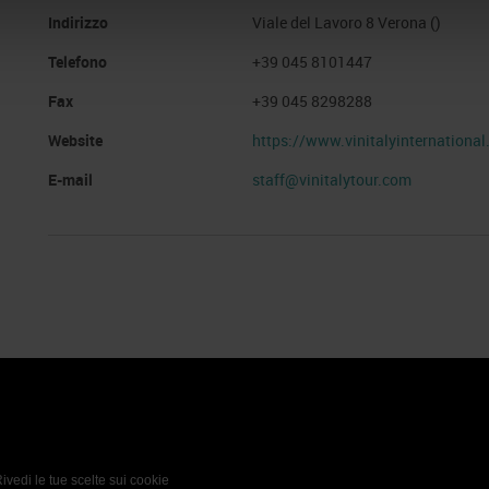
Indirizzo
Viale del Lavoro 8 Verona ()
Telefono
+39 045 8101447
Fax
+39 045 8298288
Website
https://www.vinitalyinternationa
E-mail
staff@vinitalytour.com
 Policy
Profilo aziendale test
L’azienda
Da definire
ivedi le tue scelte sui cookie