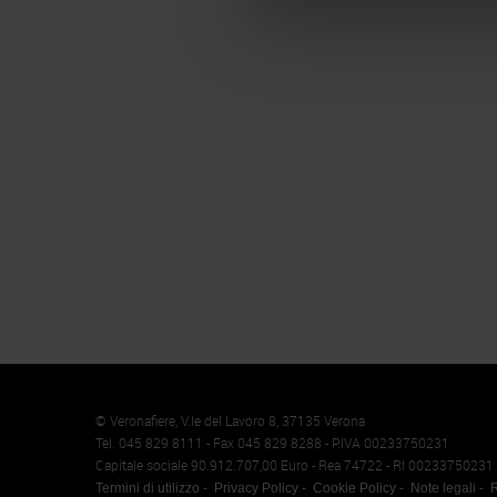
Memento
Cookie
© Veronafiere, V.le del Lavoro 8, 37135 Verona
Tel. 045 829 8111 - Fax 045 829 8288 - P.IVA 00233750231
Capitale sociale 90.912.707,00 Euro - Rea 74722 - RI 00233750231
Termini di utilizzo
Privacy Policy
Cookie Policy
Note legali
R