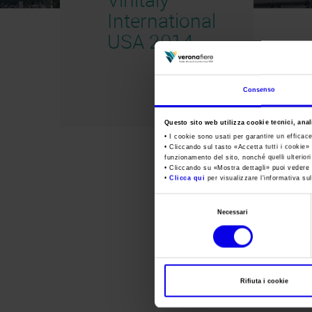
International
USA 2014
Consenso
Questo sito web utilizza cookie tecnici, anali
• I cookie sono usati per garantire un efficac
• Cliccando sul tasto «
Accetta tutti i cookie
» 
funzionamento del sito, nonché quelli ulterior
• Cliccando su «
Mostra dettagli
» puoi vedere n
•
Clicca qui
per visualizzare l'informativa sul
Selezione
Necessari
del
consenso
Rifiuta i cookie