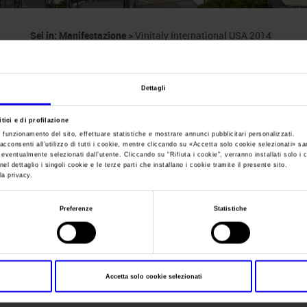
Sei in:
Manifestazione
>
Vinitaly International USA 2014
Vinitaly Internatio
Dettagli
New York - Three Sixty
tici e di profilazione
e funzionamento del sito, effettuare statistiche e mostrare annunci pubblicitari personalizzati.
acconsenti all’utilizzo di tutti i cookie, mentre cliccando su «
Accetta solo cookie selezionati
» sa
i eventualmente selezionati dall’utente. Cliccando su “
Rifiuta i cookie
”, verranno installati solo i 
el dettaglio i singoli cookie e le terze parti che installano i cookie tramite il presente sito.
Data
03/02/2014 - 03/02/2014
la privacy.
Frequenza
Annual
Preferenze
Statistiche
Website
https://www.vinitalytour.com
E-mail
staff@vinitalytour.com
Accetta solo cookie selezionati
Segreteria organizzativa
VERONAFIERE - VINITALY INTER