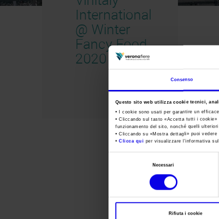
International
@ Winter
Fancy Food
2020
Consenso
Questo sito web utilizza cookie tecnici, anali
• I cookie sono usati per garantire un efficac
• Cliccando sul tasto «
Accetta tutti i cookie
» 
funzionamento del sito, nonché quelli ulterior
• Cliccando su «
Mostra dettagli
» puoi vedere n
•
Clicca qui
per visualizzare l'informativa sul
Selezione
Necessari
del
consenso
Rifiuta i cookie