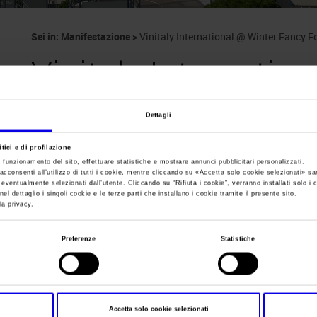
Sei in:
Manifestazione
>
Vinitaly International @ Winter Fancy 
Vinitaly Internatio
Fancy Food
Dettagli
tici e di profilazione
San Francisco
e funzionamento del sito, effettuare statistiche e mostrare annunci pubblicitari personalizzati.
acconsenti all’utilizzo di tutti i cookie, mentre cliccando su «
Accetta solo cookie selezionati
» sa
i eventualmente selezionati dall’utente. Cliccando su “
Rifiuta i cookie
”, verranno installati solo i 
el dettaglio i singoli cookie e le terze parti che installano i cookie tramite il presente sito.
la privacy.
Data
19/01/2020 - 21/01/2020
Preferenze
Statistiche
Frequenza
Annual
Website
https://www.vinitalyinternationa
E-mail
usa@vinitalytour.com
Accetta solo cookie selezionati