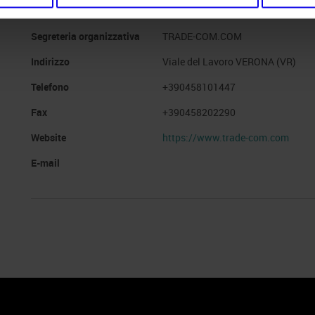
Segreteria organizzativa
TRADE-COM.COM
Indirizzo
Viale del Lavoro VERONA (VR)
Telefono
+390458101447
Fax
+390458202290
Website
https://www.trade-com.com
E-mail
 Policy
Profilo aziendale test