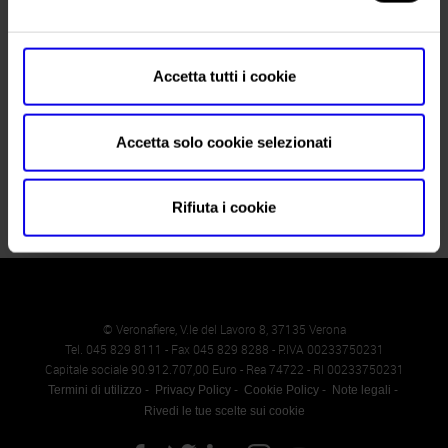
Fax
045 8298288
Website
https://www.veronafiere.it
Accetta tutti i cookie
E-mail
info@veronafiere.it
Accetta solo cookie selezionati
Rifiuta i cookie
© Veronafiere, V.le del Lavoro 8, 37135 Verona
Tel. 045 829 8111 - Fax 045 829 8288 - P.IVA 00233750231
Capitale sociale 90.912.707,00 Euro - Rea 74722 - RI 00233750231
Termini di utilizzo
Privacy Policy
Cookie Policy
Note legali
Rivedi le tue scelte sui cookie