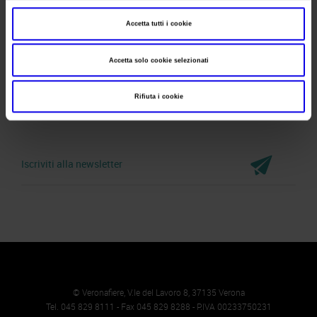
Telefono
045 8298111
Accetta tutti i cookie
Fax
045 8298288
Website
https://www.veronafiere.it
Accetta solo cookie selezionati
E-mail
info@veronafiere.it
Rifiuta i cookie
Iscriviti alla newsletter
© Veronafiere, V.le del Lavoro 8, 37135 Verona
Tel. 045 829 8111 - Fax 045 829 8288 - P.IVA 00233750231