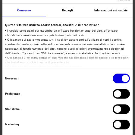
Area Fornitori
Accredito Stampa Marmomac 2026
Numeri della fiera
Wine2Wine Exhibition |
Consenso
Dettagli
Informazioni sui cookie
Lavora con noi
Servizi in quartiere per la stampa
Digital edition
Carta dei Valori
Questo sito web utilizza cookie tecnici, analitici e di profilazione
Contatti Ufficio Stampa
Parità di genere
Contatti
• I cookie sono usati per garantire un efficace funzionamento del sito, effettuare
Tweet
statistiche e mostrare annunci pubblicitari personalizzati.
Modello di Organizzazione, Gestione e Controllo
• Cliccando sul tasto «
Accetta tutti i cookie
» acconsenti all’utilizzo di tutti i cookie,
mentre cliccando su «
Accetta solo cookie selezionati
» saranno installati solo i cookie
Codice Etico
necessari al funzionamento del sito, nonché quelli ulteriori eventualmente selezionati
Data
22/11/2020 - 24/11/2020
dall’utente. Cliccando su “
Rifiuta i cookie
”, verranno installati solo i cookie tecnici.
Responsabilità Sociale d’Impresa
• Cliccando su «
Mostra dettagli
» puoi vedere nel dettaglio i singoli cookie e le terze parti
che installano i cookie tramite il presente sito.
Frequenza
Annual
Responsabilità ambientale
•
Clicca qui
per visualizzare l'informativa sulla privacy.
Selezione
Website
https://www.wine2wineexhibition.com
Certificazioni riconosciute
Necessari
del
E-mail
wine2wine-exhibition@veronafiere.it
consenso
Società trasparente
Preferenze
Compensi Organi Societari
Segreteria
Bilanci Societari
Statistiche
VERONAFIERE
organizzativa
Indirizzo
VIALE DEL LAVORO, 8 VERONA (VR)
Marketing