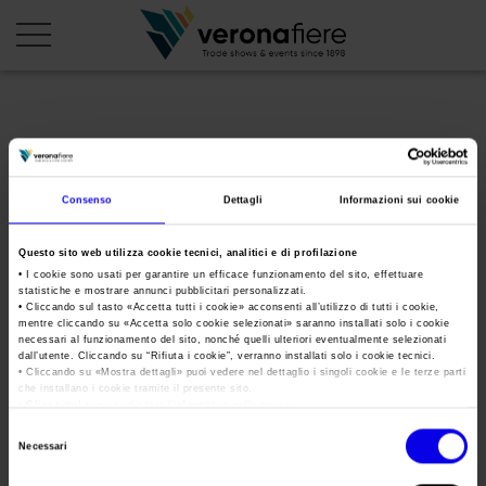
en
it
PROFILO AZIENDALE
Consenso
Dettagli
Informazioni sui cookie
Chi siamo
LE NOSTRE FIERE
Questo sito web utilizza cookie tecnici, analitici e di profilazione
Statuto
Calendario Italia 2026
ORGANIZZA DA NOI
• I cookie sono usati per garantire un efficace funzionamento del sito, effettuare
statistiche e mostrare annunci pubblicitari personalizzati.
Consiglio di Amministrazione
Calendario Estero 2026
• Cliccando sul tasto «
Accetta tutti i cookie
» acconsenti all’utilizzo di tutti i cookie,
Organizza una Fiera
AREA STAMPA
mentre cliccando su «
Accetta solo cookie selezionati
» saranno installati solo i cookie
Collegio Sindacale
wine2wine 2022
Calendario Italia 2027 – Primo semestre
necessari al funzionamento del sito, nonché quelli ulteriori eventualmente selezionati
Mappa e Servizi in quartiere
Cartella stampa
dall’utente. Cliccando su “
Rifiuta i cookie
”, verranno installati solo i cookie tecnici.
Struttura organizzativa
Home
• Cliccando su «
Mostra dettagli
» puoi vedere nel dettaglio i singoli cookie e le terze parti
Calendario Estero 2027 – Primo semestre
Comunicati Stampa
che installano i cookie tramite il presente sito.
Una fiera, la sua città. Perché Verona
Gruppo Veronafiere
•
Clicca qui
per visualizzare l'informativa sulla privacy.
Tweet
I nostri prodotti in Italia
Galleria fotografica
Info e servizi
Selezione
Network internazionale
Necessari
del
Richiesta accredito stampa
wine2wine 2022
Membership
consenso