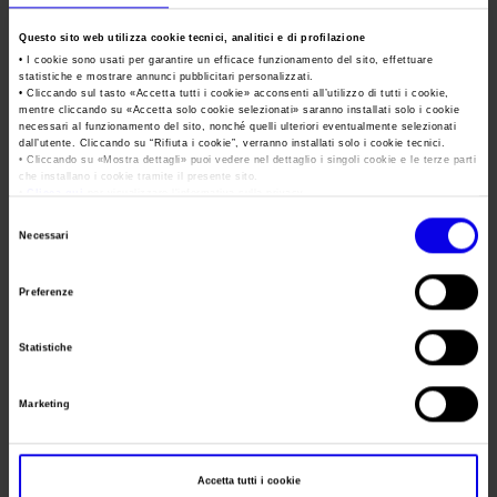
Area Fornitori
Accredito Stampa Marmomac 2026
Numeri della fiera
wine2wine Business Forum
Questo sito web utilizza cookie tecnici, analitici e di profilazione
Lavora con noi
Servizi in quartiere per la stampa
• I cookie sono usati per garantire un efficace funzionamento del sito, effettuare
Carta dei Valori
statistiche e mostrare annunci pubblicitari personalizzati.
Tweet
• Cliccando sul tasto «
Accetta tutti i cookie
» acconsenti all’utilizzo di tutti i cookie,
Contatti Ufficio Stampa
Parità di genere
Contatti
mentre cliccando su «
Accetta solo cookie selezionati
» saranno installati solo i cookie
necessari al funzionamento del sito, nonché quelli ulteriori eventualmente selezionati
Modello di Organizzazione, Gestione e Controllo
dall’utente. Cliccando su “
Rifiuta i cookie
”, verranno installati solo i cookie tecnici.
• Cliccando su «
Mostra dettagli
» puoi vedere nel dettaglio i singoli cookie e le terze parti
Data
04/11/2024 - 05/11/2024
Codice Etico
che installano i cookie tramite il presente sito.
•
Clicca qui
per visualizzare l'informativa sulla privacy.
Frequenza
Annual
Responsabilità Sociale d’Impresa
Selezione
Necessari
Responsabilità ambientale
Website
http://www.wine2wine.net/
del
consenso
Certificazioni riconosciute
E-mail
wine2wine@justdothework.it
Preferenze
Società trasparente
Statistiche
Segreteria
Compensi Organi Societari
JUST DO THE WORK PER VERONAFIERE
organizzativa
Bilanci Societari
Marketing
Indirizzo
Viale del Lavoro 8 Verona ()
Telefono
+39 045 8101447
Accetta tutti i cookie