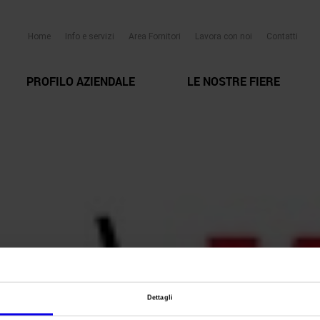
Home
Info e servizi
Area Fornitori
Lavora con noi
Contatti
PROFILO AZIENDALE
LE NOSTRE FIERE
Dettagli