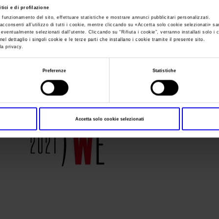
tici e di profilazione
e funzionamento del sito, effettuare statistiche e mostrare annunci pubblicitari personalizzati.
Sei in:
Wood Experience 2021
>
okwood-experience
acconsenti all’utilizzo di tutti i cookie, mentre cliccando su «
Accetta solo cookie selezionati
» sa
i eventualmente selezionati dall’utente. Cliccando su “
Rifiuta i cookie
”, verranno installati solo i 
okwood-experienc
el dettaglio i singoli cookie e le terze parti che installano i cookie tramite il presente sito.
la privacy.
Preferenze
Statistiche
Accetta solo cookie selezionati