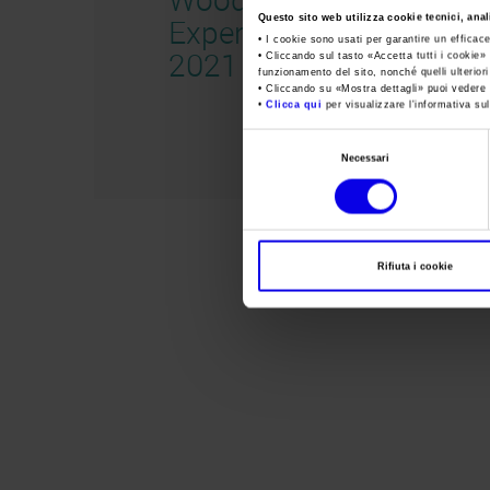
Questo sito web utilizza cookie tecnici, anali
Experience
• I cookie sono usati per garantire un efficac
2021
• Cliccando sul tasto «
Accetta tutti i cookie
» 
funzionamento del sito, nonché quelli ulterior
• Cliccando su «
Mostra dettagli
» puoi vedere n
•
Clicca qui
per visualizzare l'informativa sul
Selezione
Necessari
del
consenso
Rifiuta i cookie