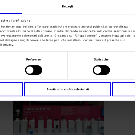
Dettagli
Sei in:
Marmomac_2025_Veronafiere_Ennevifoto-12
>
Marmomac_
tici e di profilazione
Marmomac_2025_Ve
e funzionamento del sito, effettuare statistiche e mostrare annunci pubblicitari personalizzati.
acconsenti all’utilizzo di tutti i cookie, mentre cliccando su «
Accetta solo cookie selezionati
» sa
i eventualmente selezionati dall’utente. Cliccando su “
Rifiuta i cookie
”, verranno installati solo i 
el dettaglio i singoli cookie e le terze parti che installano i cookie tramite il presente sito.
12
la privacy.
Preferenze
Statistiche
Accetta solo cookie selezionati