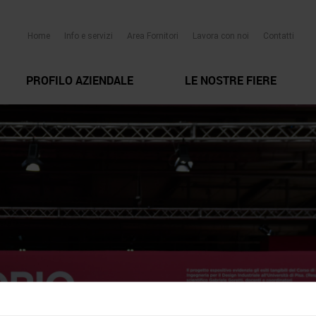
Home
Info e servizi
Area Fornitori
Lavora con noi
Contatti
PROFILO AZIENDALE
LE NOSTRE FIERE
fiere_Ennevifoto-