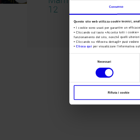
12
Consenso
Questo sito web utilizza cookie tecnici, anali
• I cookie sono usati per garantire un efficac
• Cliccando sul tasto «
Accetta tutti i cookie
» 
funzionamento del sito, nonché quelli ulterior
• Cliccando su «
Mostra dettagli
» puoi vedere n
•
Clicca qui
per visualizzare l'informativa sul
Selezione
Necessari
del
consenso
Rifiuta i cookie