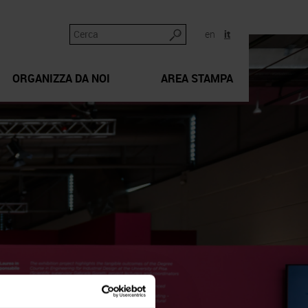
en
it
ORGANIZZA DA NOI
AREA STAMPA