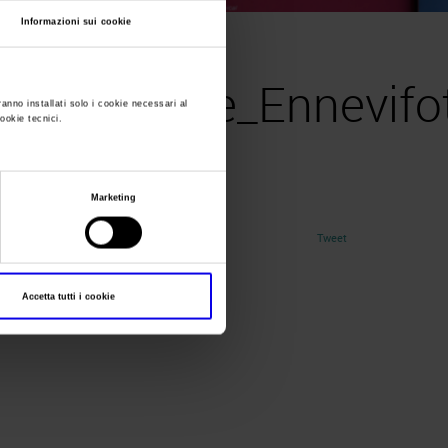
Informazioni sui cookie
2025_Veronafiere_Ennevifoto-12
ronafiere_Ennevifo
ranno installati solo i cookie necessari al
cookie tecnici.
Marketing
Tweet
Accetta tutti i cookie