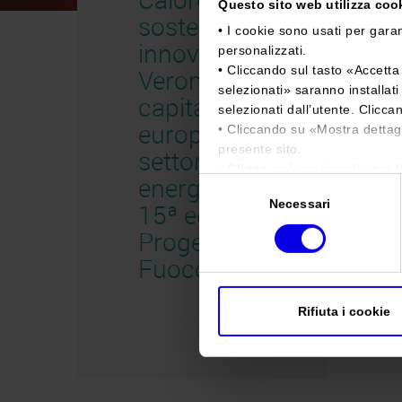
Questo sito web utilizza cooki
sostenibile e
• I cookie sono usati per garan
innovazione:
personalizzati.
• Cliccando sul tasto «
Accetta 
Verona
selezionati
» saranno installat
capitale
selezionati dall’utente. Clicca
europea del
• Cliccando su «
Mostra dettag
presente sito.
settore legno-
•
Clicca qui
per visualizzare l
energia con la
Selezione
Necessari
del
15ª edizione di
consenso
Progetto
Fuoco
Rifiuta i cookie