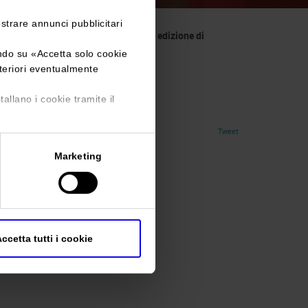
ostrare annunci pubblicitari
del settore legno-energia con la 15ª edizione di
ando su «
Accetta solo cookie
lteriori eventualmente
tallano i cookie tramite il
Tweet
Marketing
ccetta tutti i cookie