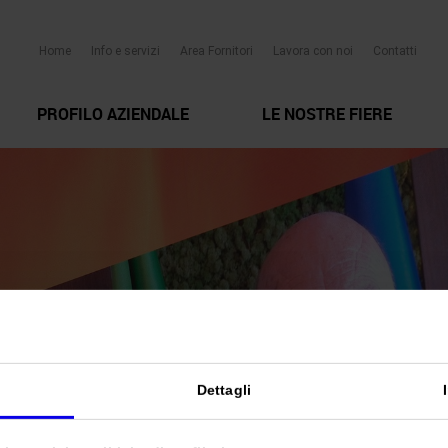
Home
Info e servizi
Area Fornitori
Lavora con noi
Contatti
PROFILO AZIENDALE
LE NOSTRE FIERE
Dettagli