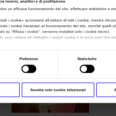
e tecnici, analitici e di profilazione
tire un efficace funzionamento del sito, effettuare statistiche e m
Sei in:
Calore sostenibile e innovazione: Verona capitale europea 
Progetto Fuoco
>
6
tutti i cookie
» acconsenti all’utilizzo di tutti i cookie, mentre clicc
i solo i cookie necessari al funzionamento del sito, nonché quelli u
6
ndo su “
Rifiuta i cookie
”, verranno installati solo i cookie tecnici.
li
» puoi vedere nel dettaglio i singoli cookie e le terze parti che ins
'informativa sulla privacy.
Preferenze
Statistiche
Accetta solo cookie selezionati
A