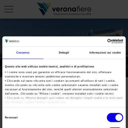
it
PROFILO AZIENDALE
Consenso
Dettagli
Informazioni sui cookie
Chi siamo
LE NOSTRE FIERE
Questo sito web utilizza cookie tecnici, analitici e di profilazione
Statuto
Calendario Italia 2026
ORGANIZZA DA NOI
• I cookie sono usati per garantire un efficace funzionamento del sito, effettuare
statistiche e mostrare annunci pubblicitari personalizzati.
Consiglio di Amministrazione
Calendario Estero 2026
• Cliccando sul tasto «
Accetta tutti i cookie
» acconsenti all’utilizzo di tutti i cookie,
Organizza una Fiera
AREA STAMPA
mentre cliccando su «
Accetta solo cookie selezionati
» saranno installati solo i cookie
Collegio Sindacale
organizza
Calendario Italia 2027 – Primo semestre
necessari al funzionamento del sito, nonché quelli ulteriori eventualmente selezionati
Mappa e Servizi in quartiere
Cartella stampa
dall’utente. Cliccando su “
Rifiuta i cookie
”, verranno installati solo i cookie tecnici.
Struttura organizzativa
Home
• Cliccando su «
Mostra dettagli
» puoi vedere nel dettaglio i singoli cookie e le terze parti
Calendario Estero 2027 – Primo semestre
Comunicati Stampa
che installano i cookie tramite il presente sito.
Una fiera, la sua città. Perché Verona
Gruppo Veronafiere
•
Clicca qui
per visualizzare l'informativa sulla privacy.
Tweet
I nostri prodotti in Italia
Galleria fotografica
Info e servizi
Selezione
Network internazionale
Necessari
del
Richiesta accredito stampa
Membership
consenso