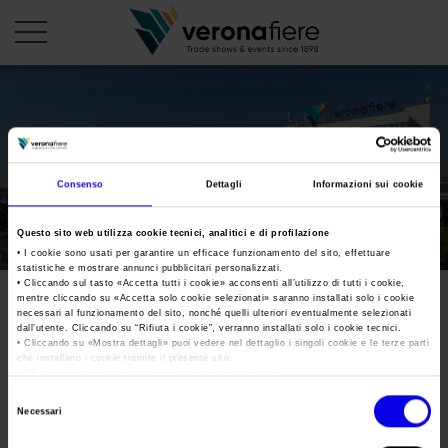
en
it
PROFILO AZIENDALE
Consenso
Dettagli
Informazioni sui cookie
Chi siamo
LE NOSTRE FIERE
Questo sito web utilizza cookie tecnici, analitici e di profilazione
Statuto
Calendario Italia 2026
ORGANIZZA DA NOI
• I cookie sono usati per garantire un efficace funzionamento del sito, effettuare
statistiche e mostrare annunci pubblicitari personalizzati.
Consiglio di Amministrazione
Calendario Estero 2026
• Cliccando sul tasto «
Accetta tutti i cookie
» acconsenti all’utilizzo di tutti i cookie,
Organizza una Fiera
AREA STAMPA
mentre cliccando su «
Accetta solo cookie selezionati
» saranno installati solo i cookie
Collegio Sindacale
GBCS-Assemblea-soci-
Calendario Italia 2027 – Primo semestre
necessari al funzionamento del sito, nonché quelli ulteriori eventualmente selezionati
Mappa e Servizi in quartiere
Cartella stampa
dall’utente. Cliccando su “
Rifiuta i cookie
”, verranno installati solo i cookie tecnici.
Struttura organizzativa
4luglio-3vers
Home
• Cliccando su «
Mostra dettagli
» puoi vedere nel dettaglio i singoli cookie e le terze parti
Calendario Estero 2027 – Primo semestre
Comunicati Stampa
che installano i cookie tramite il presente sito.
Una fiera, la sua città. Perché Verona
Gruppo Veronafiere
•
Clicca qui
per visualizzare l'informativa sulla privacy.
I nostri prodotti in Italia
Galleria fotografica
Info e servizi
Selezione
Network internazionale
Tweet
Necessari
del
Richiesta accredito stampa
Membership
consenso