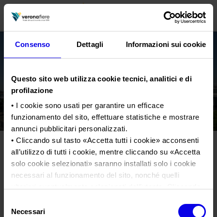
Consenso
Dettagli
Informazioni sui cookie
en
it
Questo sito web utilizza cookie tecnici, analitici e di
PROFILO AZIENDALE
profilazione
Chi siamo
LE NOSTRE FIERE
• I cookie sono usati per garantire un efficace
funzionamento del sito, effettuare statistiche e mostrare
Statuto
Calendario Italia 2026
ORGANIZZA DA NOI
annunci pubblicitari personalizzati.
Consiglio di Amministrazione
Calendario Estero 2026
Organizza una Fiera
• Cliccando sul tasto «
Accetta tutti i cookie
» acconsenti
AREA STAMPA
Collegio Sindacale
all’utilizzo di tutti i cookie, mentre cliccando su «
Accetta
fieracavalli2022_finale
Calendario Italia 2027 – Primo semestre
Mappa e Servizi in quartiere
Cartella stampa
solo cookie selezionati
» saranno installati solo i cookie
Struttura organizzativa
Home
Calendario Estero 2027 – Primo semestre
Comunicati Stampa
necessari al funzionamento del sito, nonché quelli
Una fiera, la sua città. Perché Verona
Gruppo Veronafiere
Tweet
I nostri prodotti in Italia
ulteriori eventualmente selezionati dall’utente. Cliccando
Galleria fotografica
Info e servizi
Network internazionale
su “
Rifiuta i cookie
”, verranno installati solo i cookie
Selezione
Richiesta accredito stampa
tecnici.
fieracavalli2022_finale
Necessari
del
Membership