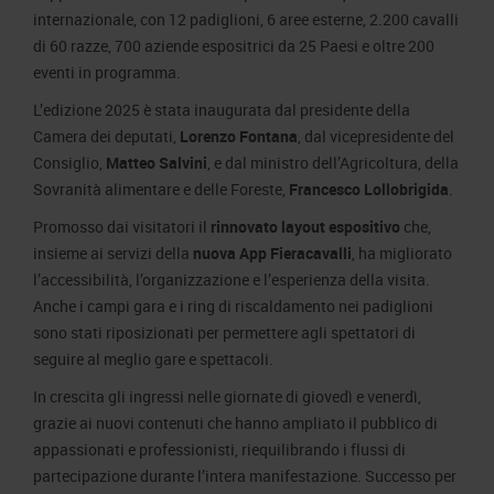
internazionale, con 12 padiglioni, 6 aree esterne, 2.200 cavalli
di 60 razze, 700 aziende espositrici da 25 Paesi e oltre 200
eventi in programma.
L’edizione 2025 è stata inaugurata dal presidente della
Camera dei deputati,
Lorenzo Fontana
, dal vicepresidente del
Consiglio,
Matteo Salvini
, e dal ministro dell’Agricoltura, della
Sovranità alimentare e delle Foreste,
Francesco Lollobrigida
.
Promosso dai visitatori il
rinnovato layout espositivo
che,
insieme ai servizi della
nuova App Fieracavalli
, ha migliorato
l’accessibilità, l’organizzazione e l’esperienza della visita.
Anche i campi gara e i ring di riscaldamento nei padiglioni
sono stati riposizionati per permettere agli spettatori di
seguire al meglio gare e spettacoli.
In crescita gli ingressi nelle giornate di giovedì e venerdì,
grazie ai nuovi contenuti che hanno ampliato il pubblico di
appassionati e professionisti, riequilibrando i flussi di
partecipazione durante l’intera manifestazione. Successo per