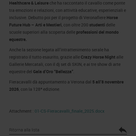
Healthcare & Leisure
che ha raccontato il cavallo come ponte
tra emozioni e relazioni, con attività educative, esperienziali e
inclusive. Debutto poi per il progetto di Veronafiere
Horse
Future Hub – Arti e Mestieri
, con oltre 200
studenti
delle
scuole superiori alla scoperta delle
professioni del mondo
equestre.
Anche la sezione legata all’intrattenimento serale ha
registrato il tutto esaurito, grazie alle
Crazy Horse Night
alle
Gallerie Mercatali, con il dj set di SKIN, e ai tre show di arte
equestre del
Gala d’Oro “Bellezza”
.
Fieracavalli dà appuntamento a Verona dal
5 all’8 novembre
2026
, con la 128ª edizione.
Attachment :
01-CS-Fieracavalli_finale_2025.docx
Ritorna alla lista