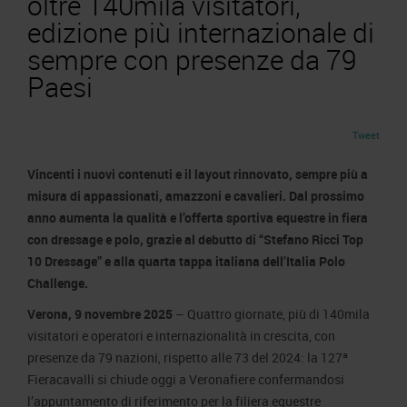
oltre 140mila visitatori,
Area Fornitori
Accredito Stampa Marmomac 2026
edizione più internazionale di
Numeri della fiera
Lavora con noi
sempre con presenze da 79
Servizi in quartiere per la stampa
Carta dei Valori
Paesi
Contatti Ufficio Stampa
Parità di genere
Contatti
Modello di Organizzazione, Gestione e Controllo
Tweet
Codice Etico
Vincenti i nuovi contenuti e il layout rinnovato, sempre più a
Responsabilità Sociale d’Impresa
misura di appassionati, amazzoni e cavalieri. Dal prossimo
Responsabilità ambientale
anno aumenta la qualità e l’offerta sportiva equestre in fiera
Certificazioni riconosciute
con dressage e polo, grazie al debutto di “Stefano Ricci Top
10 Dressage” e alla quarta tappa italiana dell’Italia Polo
Società trasparente
Challenge.
Compensi Organi Societari
Verona, 9 novembre 2025
– Quattro giornate, più di 140mila
Bilanci Societari
visitatori e operatori e internazionalità in crescita, con
presenze da 79 nazioni, rispetto alle 73 del 2024: la 127ª
Fieracavalli si chiude oggi a Veronafiere confermandosi
l’appuntamento di riferimento per la filiera equestre