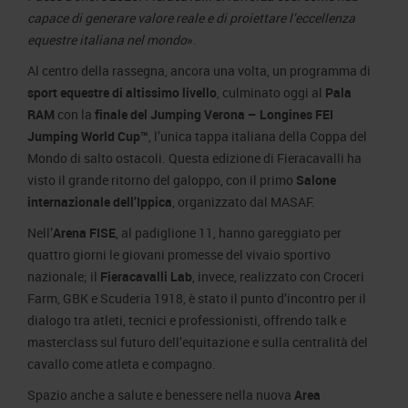
capace di generare valore reale e di proiettare l’eccellenza
equestre italiana nel mondo
».
Al centro della rassegna, ancora una volta, un programma di
sport equestre di altissimo livello
, culminato oggi al
Pala
RAM
con la
finale del Jumping Verona – Longines FEI
Jumping World Cup™
, l’unica tappa italiana della Coppa del
Mondo di salto ostacoli. Questa edizione di Fieracavalli ha
visto il grande ritorno del galoppo, con il primo
Salone
internazionale dell’Ippica
, organizzato dal MASAF.
Nell’
Arena FISE
, al padiglione 11, hanno gareggiato per
quattro giorni le giovani promesse del vivaio sportivo
nazionale; il
Fieracavalli Lab
, invece, realizzato con Croceri
Farm, GBK e Scuderia 1918, è stato il punto d’incontro per il
dialogo tra atleti, tecnici e professionisti, offrendo talk e
masterclass sul futuro dell’equitazione e sulla centralità del
cavallo come atleta e compagno.
Spazio anche a salute e benessere nella nuova
Area