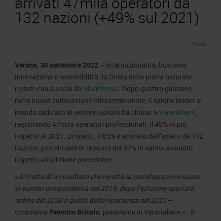
arrivati 47mila operatori da
Area Fornitori
Accredito Stampa Marmomac 2026
132 nazioni (+49% sul 2021)
Numeri della fiera
Lavora con noi
Servizi in quartiere per la stampa
Carta dei Valori
Contatti Ufficio Stampa
Tweet
Parità di genere
Contatti
Modello di Organizzazione, Gestione e Controllo
Verona, 30 settembre 2022
– Internazionalità, business,
innovazione e sostenibilità: la filiera della pietra naturale
Codice Etico
riparte con slancio da
Marmomac
. Dopo quattro giornate,
Responsabilità Sociale d’Impresa
nella nuova collocazione infrasettimanale, il salone leader al
Responsabilità ambientale
mondo dedicato al settore lapideo ha chiuso a
Veronafiere
,
registrando 47mila operatori professionali, il 49% in più
Certificazioni riconosciute
rispetto al 2021. Di questi, il 63% è arrivato dall’estero da 132
nazioni, percentuale in crescita del 97% in valore assoluto
Società trasparente
rispetto all’edizione precedente.
Compensi Organi Societari
«
Si tratta di un risultato che riporta la manifestazione quasi
Bilanci Societari
ai numeri pre-pandemia del 2019, dopo l’edizione speciale
online del 2020 e quella della ripartenza nel 2021
–
commenta
Federico Bricolo
, presidente di Veronafiere –.
Il