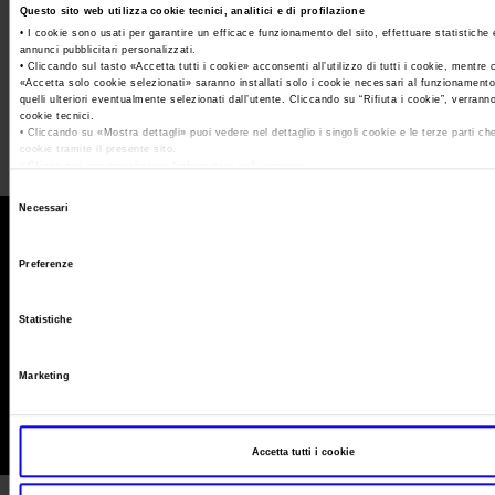
Area Fornitori
Accredito Stampa Marmomac 2026
Questo sito web utilizza cookie tecnici, analitici e di profilazione
CS Veronafiere_DaneseAD_CdA_16giu_022
Numeri della fiera
• I cookie sono usati per garantire un efficace funzionamento del sito, effettuare statistiche
annunci pubblicitari personalizzati.
Maurizio Danese, nuovo amministratore delegato di
Lavora con noi
Servizi in quartiere per la stampa
Carta dei Valori
• Cliccando sul tasto «
Accetta tutti i cookie
» acconsenti all’utilizzo di tutti i cookie, mentre
Veronafiere
«
Accetta solo cookie selezionati
» saranno installati solo i cookie necessari al funzionamento
Contatti Ufficio Stampa
Parità di genere
quelli ulteriori eventualmente selezionati dall’utente. Cliccando su “
Rifiuta i cookie
”, verranno
Contatti
cookie tecnici.
• Cliccando su «
Mostra dettagli
» puoi vedere nel dettaglio i singoli cookie e le terze parti che
Modello di Organizzazione, Gestione e Controllo
cookie tramite il presente sito.
•
Clicca qui
per visualizzare l'informativa sulla privacy.
Codice Etico
Selezione
Responsabilità Sociale d’Impresa
Necessari
del
Responsabilità ambientale
consenso
Preferenze
© Veronafiere, V.le del Lavoro 8, 37135 Verona
Certificazioni riconosciute
Tel. 045 829 8111 - Fax 045 829 8288 - P.IVA 00233750231
Capitale sociale 90.912.707,00 Euro - Rea 74722 - RI 00233750231
Statistiche
Società trasparente
Termini di utilizzo
Privacy Policy
Cookie Policy
Note legali
Compensi Organi Societari
Rivedi le tue scelte sui cookie
Marketing
Bilanci Societari
Accetta tutti i cookie