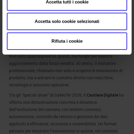
Accetta tutti i cookie
tecnici attivati alla fine della scorsa edizione ci hanno
permesso di costruire una manifestazione più aderente alle
esigenze della filiera, con una maggiore proiezione
Accetta solo cookie selezionati
internazionale, un pubblico professionale qualificato,
contenuti e format costruiti sulle priorità del comparto».
Rifiuta i cookie
In quattro giornate, gli stand delle aziende sono diventati
punto di incontro per dealer, clienti, tecnici e reti commerciali.
Non solo spazi espositivi, quindi, ma luoghi per eventi e
aggiornamento della forza vendita. Al centro, il visitatore
professionale, chiamato non solo a scoprire le innovazioni di
prodotto, ma a entrare in contatto diretto con macchine,
tecnologie e soluzioni operative.
Tra gli “special show” di SaMoTer 2026, il
Cantiere Digitale
ha
offerto una dimostrazione concreta e dinamica
dell’evoluzione del cantiere, con sistemi connessi,
automazione, controllo da remoto e gestione dei dati
applicati a efficienza, sicurezza e sostenibilità. Un format
pensato per mostrare l’innovazione in azione, nel contesto