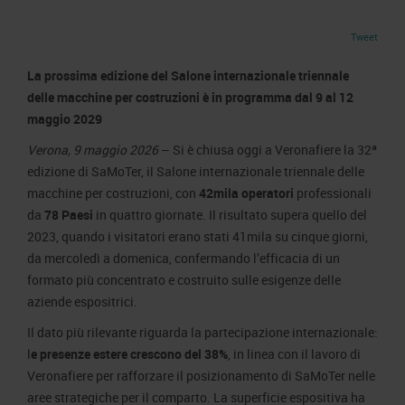
Area Fornitori
Accredito Stampa Marmomac 2026
Numeri della fiera
Tweet
Lavora con noi
Servizi in quartiere per la stampa
Carta dei Valori
La prossima edizione del Salone internazionale triennale
Contatti Ufficio Stampa
Parità di genere
Contatti
delle macchine per costruzioni è in programma dal 9 al 12
Modello di Organizzazione, Gestione e Controllo
maggio 2029
Codice Etico
Verona, 9 maggio 2026
– Si è chiusa oggi a Veronafiere la 32ª
edizione di SaMoTer, il Salone internazionale triennale delle
Responsabilità Sociale d’Impresa
macchine per costruzioni, con
42mila operatori
professionali
Responsabilità ambientale
da
78 Paesi
in quattro giornate. Il risultato supera quello del
Certificazioni riconosciute
2023, quando i visitatori erano stati 41mila su cinque giorni,
da mercoledì a domenica, confermando l’efficacia di un
Società trasparente
formato più concentrato e costruito sulle esigenze delle
Compensi Organi Societari
aziende espositrici.
Bilanci Societari
Il dato più rilevante riguarda la partecipazione internazionale:
l
e presenze estere crescono del 38%
, in linea con il lavoro di
Veronafiere per rafforzare il posizionamento di SaMoTer nelle
aree strategiche per il comparto. La superficie espositiva ha