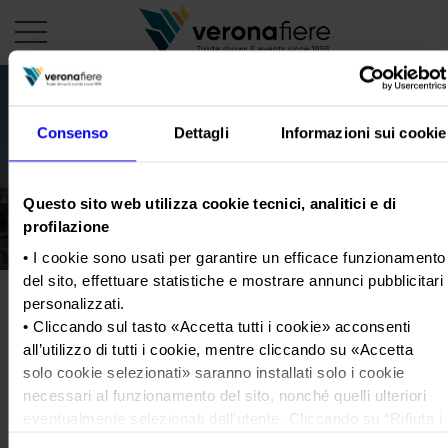
en
it
Consenso
Dettagli
Informazioni sui cookie
PROFILO AZIENDALE
Questo sito web utilizza cookie tecnici, analitici e di
Chi siamo
LE NOSTRE FIERE
profilazione
Statuto
Calendario Italia 2026
ORGANIZZA DA NOI
• I cookie sono usati per garantire un efficace funzionamento
Consiglio di Amministrazione
del sito, effettuare statistiche e mostrare annunci pubblicitari
Calendario Estero 2026
Organizza una Fiera
AREA STAMPA
personalizzati.
Collegio Sindacale
GB_CS_SOLEXPO2026_Chiusur
Calendario Italia 2027 – Primo semestre
Mappa e Servizi in quartiere
• Cliccando sul tasto «
Accetta tutti i cookie
» acconsenti
Cartella stampa
Struttura organizzativa
Home
Calendario Estero 2027 – Primo semestre
all’utilizzo di tutti i cookie, mentre cliccando su «
Accetta
Comunicati Stampa
Una fiera, la sua città. Perché Verona
solo cookie selezionati
» saranno installati solo i cookie
Gruppo Veronafiere
Tweet
I nostri prodotti in Italia
Galleria fotografica
necessari al funzionamento del sito, nonché quelli ulteriori
Info e servizi
Network internazionale
eventualmente selezionati dall’utente. Cliccando su “
Rifiuta i
Richiesta accredito stampa
GB_CS_SOLEXPO2026_Chiusura-
Membership
cookie
”, verranno installati solo i cookie tecnici.