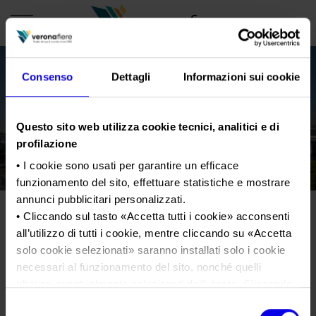
Consenso
Dettagli
Informazioni sui cookie
en
it
PROFILO AZIENDALE
Questo sito web utilizza cookie tecnici, analitici e di
profilazione
Chi siamo
LE NOSTRE FIERE
• I cookie sono usati per garantire un efficace
Statuto
Calendario Italia 2026
ORGANIZZA DA NOI
funzionamento del sito, effettuare statistiche e mostrare
Consiglio di Amministrazione
annunci pubblicitari personalizzati.
Calendario Estero 2026
Organizza una Fiera
AREA STAMPA
• Cliccando sul tasto «
Accetta tutti i cookie
» acconsenti
Collegio Sindacale
GBRCS-Veronafiere-Bricolo-
Calendario Italia 2027 – Primo semestre
Mappa e Servizi in quartiere
Cartella stampa
all’utilizzo di tutti i cookie, mentre cliccando su «
Accetta
Struttura organizzativa
presidente-Veronafiere-
Home
Calendario Estero 2027 – Primo semestre
solo cookie selezionati
» saranno installati solo i cookie
Comunicati Stampa
Una fiera, la sua città. Perché Verona
rinnovo-CdA
Gruppo Veronafiere
necessari al funzionamento del sito, nonché quelli
I nostri prodotti in Italia
Galleria fotografica
Info e servizi
ulteriori eventualmente selezionati dall’utente. Cliccando
Network internazionale
su “
Rifiuta i cookie
”, verranno installati solo i cookie
Richiesta accredito stampa
Selezione
Tweet
Membership