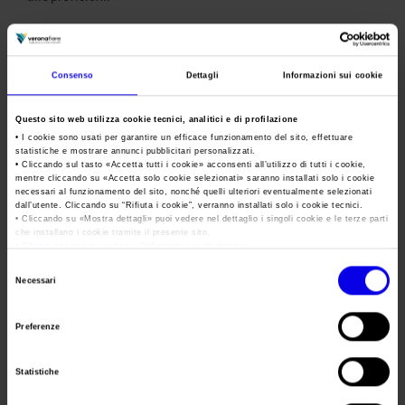
Il risultato dell’andamento complessivo consente di
recuperare i maggiori costi dovuti alle tensioni
Consenso
Dettagli
Informazioni sui cookie
inflazionistiche, che comportano un aumento dei costi
operativi e di struttura di circa 2,9 milioni di euro, e di
Questo sito web utilizza cookie tecnici, analitici e di profilazione
• I cookie sono usati per garantire un efficace funzionamento del sito, effettuare
incrementare l’EBITDA di Gruppo da 12,6 a 14,1%.
statistiche e mostrare annunci pubblicitari personalizzati.
• Cliccando sul tasto «
Accetta tutti i cookie
» acconsenti all’utilizzo di tutti i cookie,
mentre cliccando su «
Accetta solo cookie selezionati
» saranno installati solo i cookie
necessari al funzionamento del sito, nonché quelli ulteriori eventualmente selezionati
Andamento positivo anche per le previsioni della
Capogruppo
dall’utente. Cliccando su “
Rifiuta i cookie
”, verranno installati solo i cookie tecnici.
• Cliccando su «
Mostra dettagli
» puoi vedere nel dettaglio i singoli cookie e le terze parti
Veronafiere Spa
che stima di chiudere l’anno con un fatturato
che installano i cookie tramite il presente sito.
di 79,7 milioni di euro, superiore di 2,2 milioni al budget
•
Clicca qui
per visualizzare l'informativa sulla privacy.
iniziale e con l’Ebitda in significativo miglioramento che
Selezione
Necessari
registra un incremento significativo, passando dai previsti 8,4
del
milioni di euro (+10,9%) a 10,2 milioni, nonostante
consenso
Preferenze
l’incremento dei costi dovuto al riposizionamento di alcune
rassegne in calendario a gennaio-febbraio, bimestre
Statistiche
condizionato ancora dalla pandemia.