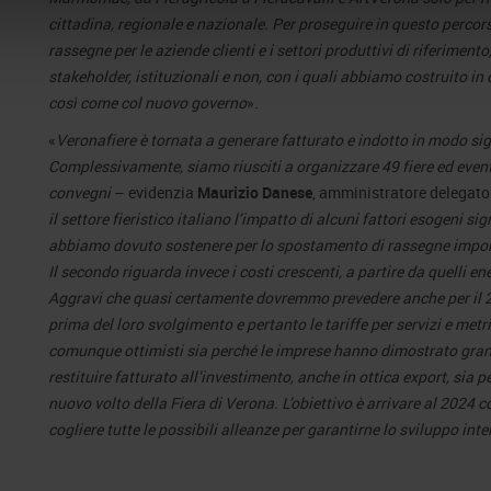
cittadina, regionale e nazionale. Per proseguire in questo percors
rassegne per le aziende clienti e i settori produttivi di riferiment
stakeholder, istituzionali e non, con i quali abbiamo costruito i
così come col nuovo governo
».
«
Veronafiere è tornata a generare fatturato e indotto in modo sig
Complessivamente, siamo riusciti a organizzare 49 fiere ed eventi, 
convegni
– evidenzia
Maurizio Danese
, amministratore delegato 
il settore fieristico italiano l’impatto di alcuni fattori esogeni sign
abbiamo dovuto sostenere per lo spostamento di rassegne import
Il secondo riguarda invece i costi crescenti, a partire da quelli 
Aggravi che quasi certamente dovremmo prevedere anche per il 2
prima del loro svolgimento e pertanto le tariffe per servizi e me
comunque ottimisti sia perché le imprese hanno dimostrato grande
restituire fatturato all’investimento, anche in ottica export, sia 
nuovo volto della Fiera di Verona. L’obiettivo è arrivare al 2024
cogliere tutte le possibili alleanze per garantirne lo sviluppo int