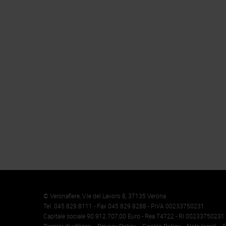
Memento
Cookie
© Veronafiere, V.le del Lavoro 8, 37135 Verona
Tel. 045 829 8111 - Fax 045 829 8288 - P.IVA 00233750231
Capitale sociale 90.912.707,00 Euro - Rea 74722 - RI 00233750231