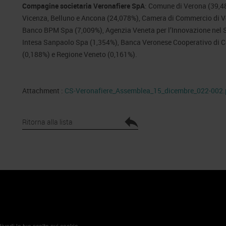
Compagine societaria Veronafiere SpA
: Comune di Verona (39,4
Vicenza, Belluno e Ancona (24,078%), Camera di Commercio di Ve
Banco BPM Spa (7,009%), Agenzia Veneta per l’Innovazione nel Se
Intesa Sanpaolo Spa (1,354%), Banca Veronese Cooperativo di C
(0,188%) e Regione Veneto (0,161%).
Attachment :
CS-Veronafiere_Assemblea_15_dicembre_022-002.
Ritorna alla lista
 Policy
Profilo aziendale test
L’azienda