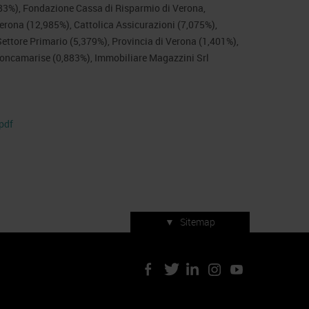
83%), Fondazione Cassa di Risparmio di Verona,
rona (12,985%), Cattolica Assicurazioni (7,075%),
ttore Primario (5,379%), Provincia di Verona (1,401%),
oncamarise (0,883%), Immobiliare Magazzini Srl
pdf
▼
Sitemap
Servizi di manifestazione