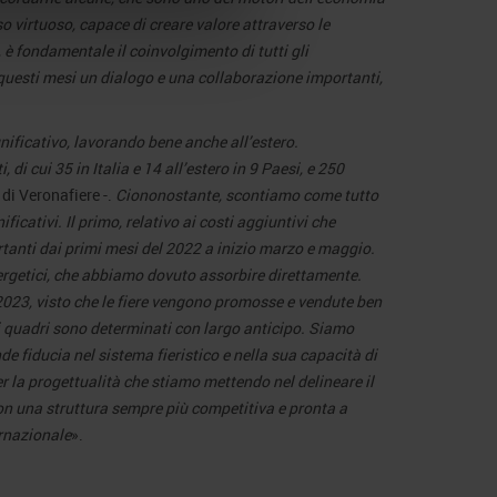
o virtuoso, capace di creare valore attraverso le
o, è fondamentale il coinvolgimento di tutti gli
n questi mesi un dialogo e una collaborazione importanti,
nificativo, lavorando bene anche all’estero.
di cui 35 in Italia e 14 all’estero in 9 Paesi, e 250
di Veronafiere -.
Ciononostante, scontiamo come tutto
ificativi. Il primo, relativo ai costi aggiuntivi che
anti dai primi mesi del 2022 a inizio marzo e maggio.
energetici, che abbiamo dovuto assorbire direttamente.
023, visto che le fiere vengono promosse e vendute ben
tri quadri sono determinati con largo anticipo. Siamo
 fiducia nel sistema fieristico e nella sua capacità di
per la progettualità che stiamo mettendo nel delineare il
 con una struttura sempre più competitiva e pronta a
ernazionale
».